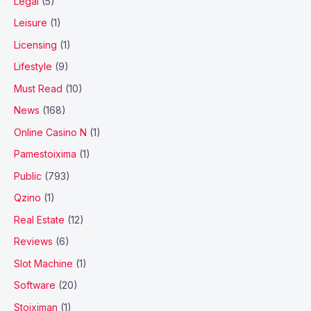
Legal
(5)
Leisure
(1)
Licensing
(1)
Lifestyle
(9)
Must Read
(10)
News
(168)
Online Casino N
(1)
Pamestoixima
(1)
Public
(793)
Qzino
(1)
Real Estate
(12)
Reviews
(6)
Slot Machine
(1)
Software
(20)
Stoiximan
(1)