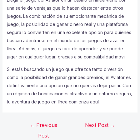
una serie de ventajas que lo hacen destacar entre otros
juegos. La combinación de su emocionante mecánica de
juego, la posibilidad de ganar dinero real y una plataforma
segura lo convierten en una excelente opción para quienes
buscan adentrarse en el mundo de los juegos de azar en
línea. Además, el juego es fácil de aprender y se puede
jugar en cualquier lugar, gracias a su compatibilidad móvil.
Si estás buscando un juego que ofrezca tanto diversión
como la posibilidad de ganar grandes premios, el Aviator es
definitivamente una opción que no querrás dejar pasar. Con
un régimen de bonificaciones atractivo y un entorno seguro,
tu aventura de juego en línea comienza aquí.
←
Previous
Next Post
→
Post