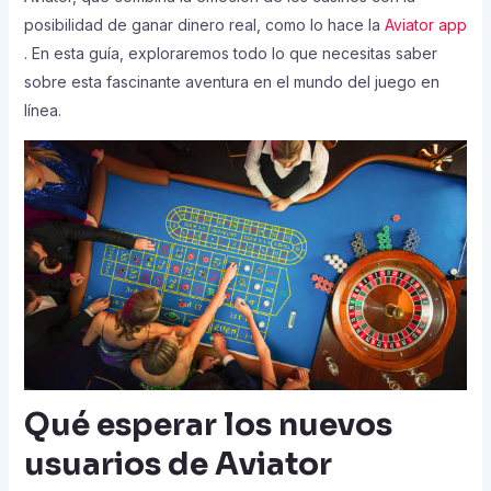
posibilidad de ganar dinero real, como lo hace la
Aviator app
. En esta guía, exploraremos todo lo que necesitas saber
sobre esta fascinante aventura en el mundo del juego en
línea.
Qué esperar los nuevos
usuarios de Aviator