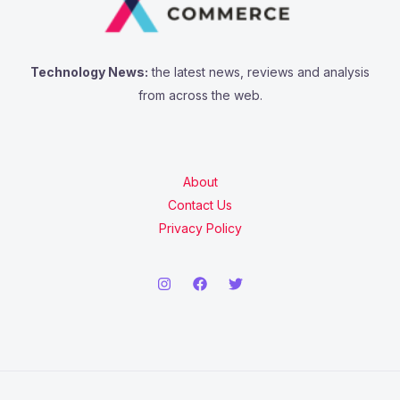
Technology News:
the latest news, reviews and analysis
from across the web.
About
Contact Us
Privacy Policy