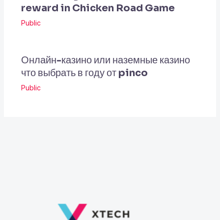
reward in Chicken Road Game
Public
Онлайн-казино или наземные казино
что выбрать в году от pinco
Public