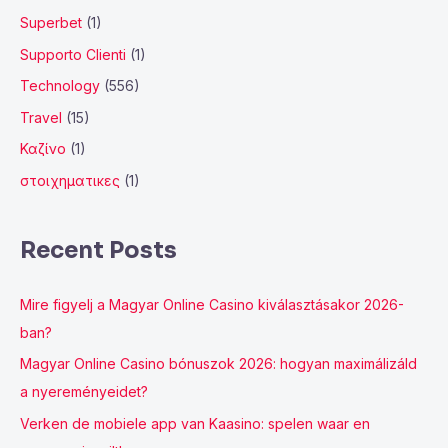
Superbet
(1)
Supporto Clienti
(1)
Technology
(556)
Travel
(15)
Καζίνο
(1)
στοιχηματικες
(1)
Recent Posts
Mire figyelj a Magyar Online Casino kiválasztásakor 2026-
ban?
Magyar Online Casino bónuszok 2026: hogyan maximálizáld
a nyereményeidet?
Verken de mobiele app van Kaasino: spelen waar en