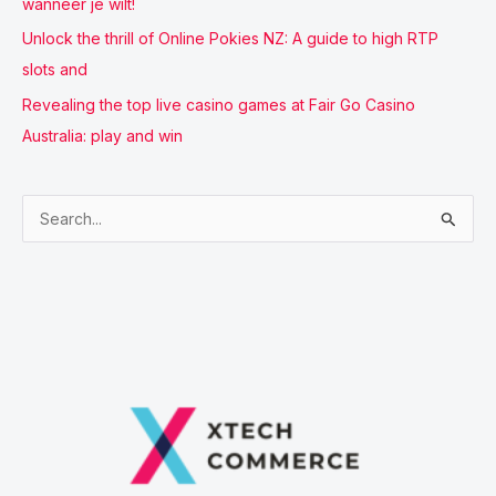
wanneer je wilt!
Unlock the thrill of Online Pokies NZ: A guide to high RTP
slots and
Revealing the top live casino games at Fair Go Casino
Australia: play and win
S
e
a
r
c
h
f
o
r