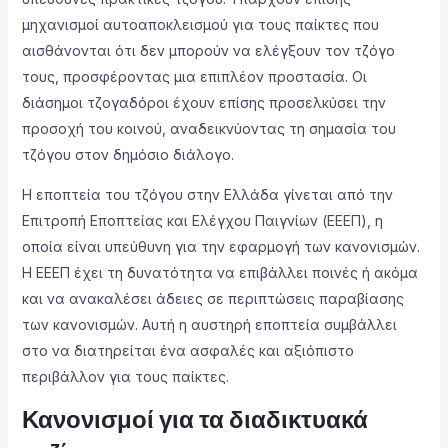
μηχανισμοί αυτοαποκλεισμού για τους παίκτες που
αισθάνονται ότι δεν μπορούν να ελέγξουν τον τζόγο
τους, προσφέροντας μια επιπλέον προστασία. Οι
διάσημοι τζογαδόροι έχουν επίσης προσελκύσει την
προσοχή του κοινού, αναδεικνύοντας τη σημασία του
τζόγου στον δημόσιο διάλογο.
Η εποπτεία του τζόγου στην Ελλάδα γίνεται από την
Επιτροπή Εποπτείας και Ελέγχου Παιγνίων (ΕΕΕΠ), η
οποία είναι υπεύθυνη για την εφαρμογή των κανονισμών.
Η ΕΕΕΠ έχει τη δυνατότητα να επιβάλλει ποινές ή ακόμα
και να ανακαλέσει άδειες σε περιπτώσεις παραβίασης
των κανονισμών. Αυτή η αυστηρή εποπτεία συμβάλλει
στο να διατηρείται ένα ασφαλές και αξιόπιστο
περιβάλλον για τους παίκτες.
Κανονισμοί για τα διαδικτυακά