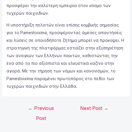
προσφέρει την καλύτερη εμπειρία στον κόσμο των
τυχερών παιχνιδιών.
Η υποστήριξη πελατών είναι επίσης κομβικής σημασίας
για το Pamestoixima, προσφέροντας άμεσες απαντήσεις
και λύσεις σε οποιοδήποτε ζήτημα μπορεί να προκύψει. Η
στρατηγική της πλατφόρμας εστιάζει στην εξυπηρέτηση
των αναγκών των Ελλήνων παικτών, καθιστώντας την
ένα από τα πιο αξιόπιστα και ελκυστικά καζίνο στην
αγορά. Με την τήρηση των νόμων και κανονισμών, το
Pamestoixima παραμένει πρωτοπόρος στο πεδίο των
τυχερών παιχνιδιών στην Ελλάδα.
←
Previous
Next Post
→
Post