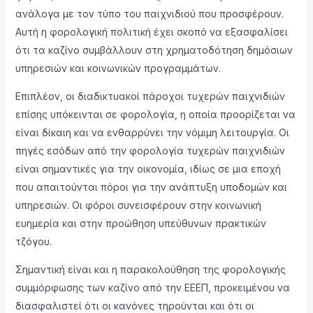
ανάλογα με τον τύπο του παιχνιδιού που προσφέρουν.
Αυτή η φορολογική πολιτική έχει σκοπό να εξασφαλίσει
ότι τα καζίνο συμβάλλουν στη χρηματοδότηση δημόσιων
υπηρεσιών και κοινωνικών προγραμμάτων.
Επιπλέον, οι διαδικτυακοί πάροχοι τυχερών παιχνιδιών
επίσης υπόκεινται σε φορολογία, η οποία προορίζεται να
είναι δίκαιη και να ενθαρρύνει την νόμιμη λειτουργία. Οι
πηγές εσόδων από την φορολογία τυχερών παιχνιδιών
είναι σημαντικές για την οικονομία, ιδίως σε μια εποχή
που απαιτούνται πόροι για την ανάπτυξη υποδομών και
υπηρεσιών. Οι φόροι συνεισφέρουν στην κοινωνική
ευημερία και στην προώθηση υπεύθυνων πρακτικών
τζόγου.
Σημαντική είναι και η παρακολούθηση της φορολογικής
συμμόρφωσης των καζίνο από την ΕΕΕΠ, προκειμένου να
διασφαλιστεί ότι οι κανόνες τηρούνται και ότι οι