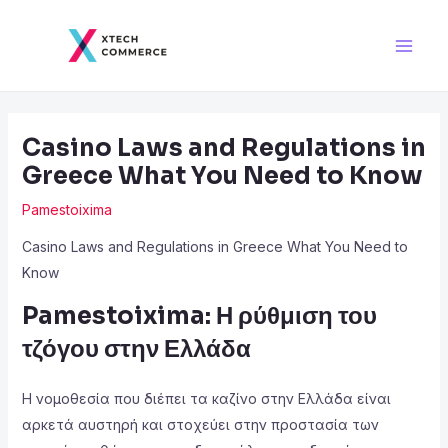
Skip
Post
Main
to
navigation
Men
content
Casino Laws and Regulations in
Greece What You Need to Know
Pamestoixima
Casino Laws and Regulations in Greece What You Need to
Know
Pamestoixima: Η ρύθμιση του
τζόγου στην Ελλάδα
Η νομοθεσία που διέπει τα καζίνο στην Ελλάδα είναι
αρκετά αυστηρή και στοχεύει στην προστασία των