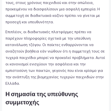
τους, στους χρόνους παιχνιδιού και στην απώλεια,
προκειμένου να διασφαλίσουν μια ασφαλή εμπειρία. Η
συμμετοχή σε διαδικτυακά καζίνο πρέπει να γίνεται με
προσοχή και υπευθυνότητα.
Επιπλέον, οι διαδικτυακές πλατφόρμες πρέπει να
παρέχουν πληροφορίες σχετικά με την υπεύθυνη
κατανάλωση τζόγου. Οι παίκτες ενθαρρύνονται να
αναζητούν βοήθεια εάν νιώθουν ότι η συμμετοχή τους σε
τυχερά παιχνίδια μπορεί να προκαλεί προβλήματα. Αυτοί
οι κανονισμοί ενισχύουν την ασφάλεια και την
εμπιστοσύνη των παικτών, γεγονός που είναι κρίσιμο για
την ανάπτυξη της βιομηχανίας τυχερών παιχνιδιών στην
Ελλάδα.
Η σημασία της υπεύθυνης
συμμετοχής