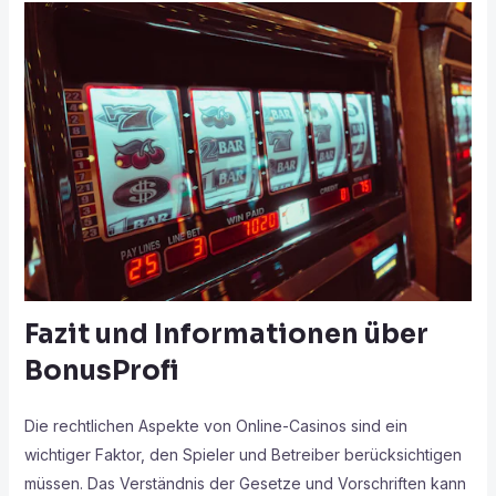
Fazit und Informationen über
BonusProfi
Die rechtlichen Aspekte von Online-Casinos sind ein
wichtiger Faktor, den Spieler und Betreiber berücksichtigen
müssen. Das Verständnis der Gesetze und Vorschriften kann