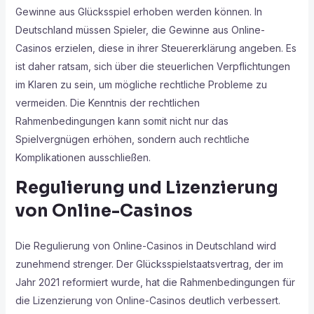
Gewinne aus Glücksspiel erhoben werden können. In
Deutschland müssen Spieler, die Gewinne aus Online-
Casinos erzielen, diese in ihrer Steuererklärung angeben. Es
ist daher ratsam, sich über die steuerlichen Verpflichtungen
im Klaren zu sein, um mögliche rechtliche Probleme zu
vermeiden. Die Kenntnis der rechtlichen
Rahmenbedingungen kann somit nicht nur das
Spielvergnügen erhöhen, sondern auch rechtliche
Komplikationen ausschließen.
Regulierung und Lizenzierung
von Online-Casinos
Die Regulierung von Online-Casinos in Deutschland wird
zunehmend strenger. Der Glücksspielstaatsvertrag, der im
Jahr 2021 reformiert wurde, hat die Rahmenbedingungen für
die Lizenzierung von Online-Casinos deutlich verbessert.