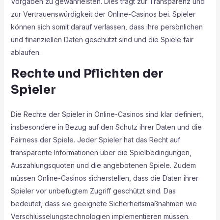
Vorgaben zu gewährleisten. Dies trägt zur Transparenz und
zur Vertrauenswürdigkeit der Online-Casinos bei. Spieler
können sich somit darauf verlassen, dass ihre persönlichen
und finanziellen Daten geschützt sind und die Spiele fair
ablaufen.
Rechte und Pflichten der
Spieler
Die Rechte der Spieler in Online-Casinos sind klar definiert,
insbesondere in Bezug auf den Schutz ihrer Daten und die
Fairness der Spiele. Jeder Spieler hat das Recht auf
transparente Informationen über die Spielbedingungen,
Auszahlungsquoten und die angebotenen Spiele. Zudem
müssen Online-Casinos sicherstellen, dass die Daten ihrer
Spieler vor unbefugtem Zugriff geschützt sind. Das
bedeutet, dass sie geeignete Sicherheitsmaßnahmen wie
Verschlüsselungstechnologien implementieren müssen.