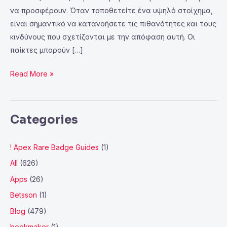
in
να προσφέρουν. Όταν τοποθετείτε ένα υψηλό στοίχημα,
Casinos
είναι σημαντικό να κατανοήσετε τις πιθανότητες και τους
κινδύνους που σχετίζονται με την απόφαση αυτή. Οι
παίκτες μπορούν […]
Read More »
Categories
! Apex Rare Badge Guides
(1)
All
(626)
Apps
(26)
Betsson
(1)
Blog
(479)
bookmaker
(1)