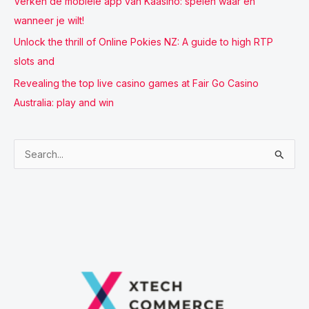
Verken de mobiele app van Kaasino: spelen waar en
wanneer je wilt!
Unlock the thrill of Online Pokies NZ: A guide to high RTP
slots and
Revealing the top live casino games at Fair Go Casino
Australia: play and win
S
e
a
r
c
h
f
o