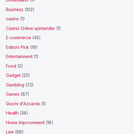
Business
(102)
casino
(1)
Casinò Online spinlander
(1)
E-commerce
(45)
Editors Pick
(19)
Entertainment
(1)
Food
(2)
Gadget
(22)
Gambling
(72)
Games
(67)
Giochi d'Azzardo
(1)
Health
(38)
Home Improvement
(18)
Law
(96)