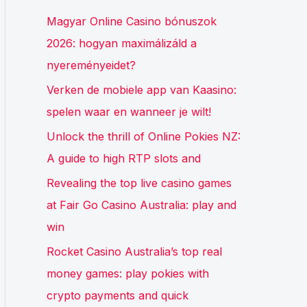
Magyar Online Casino bónuszok
2026: hogyan maximálizáld a
nyereményeidet?
Verken de mobiele app van Kaasino:
spelen waar en wanneer je wilt!
Unlock the thrill of Online Pokies NZ:
A guide to high RTP slots and
Revealing the top live casino games
at Fair Go Casino Australia: play and
win
Rocket Casino Australia’s top real
money games: play pokies with
crypto payments and quick