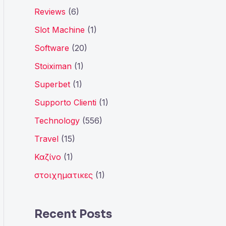
Reviews
(6)
Slot Machine
(1)
Software
(20)
Stoiximan
(1)
Superbet
(1)
Supporto Clienti
(1)
Technology
(556)
Travel
(15)
Καζίνο
(1)
στοιχηματικες
(1)
Recent Posts