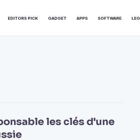
EDITORS PICK
GADGET
APPS
SOFTWARE
LEG
onsable les clés d'une
ussie