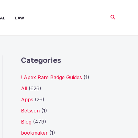
Search
AL
LAW
Categories
! Apex Rare Badge Guides
(1)
All
(626)
Apps
(26)
Betsson
(1)
Blog
(479)
bookmaker
(1)