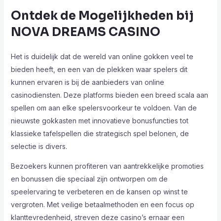
Ontdek de Mogelijkheden bij
NOVA DREAMS CASINO
Het is duidelijk dat de wereld van online gokken veel te
bieden heeft, en een van de plekken waar spelers dit
kunnen ervaren is bij de aanbieders van online
casinodiensten. Deze platforms bieden een breed scala aan
spellen om aan elke spelersvoorkeur te voldoen. Van de
nieuwste gokkasten met innovatieve bonusfuncties tot
klassieke tafelspellen die strategisch spel belonen, de
selectie is divers.
Bezoekers kunnen profiteren van aantrekkelijke promoties
en bonussen die speciaal zijn ontworpen om de
speelervaring te verbeteren en de kansen op winst te
vergroten. Met veilige betaalmethoden en een focus op
klanttevredenheid, streven deze casino’s ernaar een