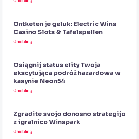
Gambling
Ontketen je geluk: Electric Wins
Casino Slots & Tafelspellen
Gambling
Osiągnij status elity Twoja
ekscytująca podróż hazardowa w
kasynie Neon54
Gambling
Zgradite svojo donosno strategijo
z igralnico Winspark
Gambling