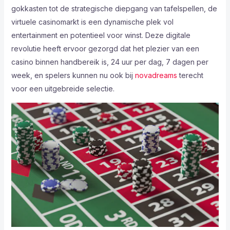
gokkasten tot de strategische diepgang van tafelspellen, de
virtuele casinomarkt is een dynamische plek vol
entertainment en potentieel voor winst. Deze digitale
revolutie heeft ervoor gezorgd dat het plezier van een
casino binnen handbereik is, 24 uur per dag, 7 dagen per
week, en spelers kunnen nu ook bij
novadreams
terecht
voor een uitgebreide selectie.