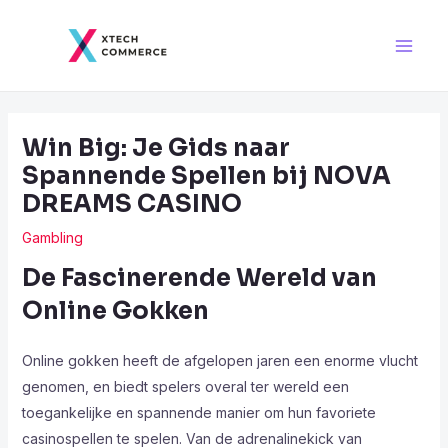
Skip
Post
Main
to
navigation
Men
content
Win Big: Je Gids naar
Spannende Spellen bij NOVA
DREAMS CASINO
Gambling
De Fascinerende Wereld van
Online Gokken
Online gokken heeft de afgelopen jaren een enorme vlucht
genomen, en biedt spelers overal ter wereld een
toegankelijke en spannende manier om hun favoriete
casinospellen te spelen. Van de adrenalinekick van