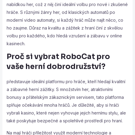
nabídkou her, což z něj činí ideální volbu pro nové i zkušené
hráče. S různými žánry her, od klasických automatů po
moderní video automaty, si každý hráč může najít něco, co
ho zaujme. Důraz na kvalitu a zážitek z hraní činí z skvělou
volbu pro každého, kdo hledá vzrušení a zábavu v online
kasinech.
Proč si vybrat RoboCat pro
vaše herní dobrodružství?
představuje ideální platformu pro hráče, kteří hledají kvalitní
a zábavné herní zážitky. S množstvím her, atraktivními
bonusy a přátelským zákaznickým servisem, tato platforma
splňuje očekávání mnoha hráčů. Je důležité, aby si hráči
vybrali kasino, které nejen vyhovuje jejich hernímu stylu, ale
také poskytuje bezpečné a spolehlivé prostředí pro hraní.
Na mají hráči příležitost využít moderní technologie a