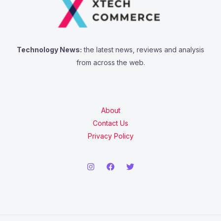
Technology News:
the latest news, reviews and analysis
from across the web.
About
Contact Us
Privacy Policy