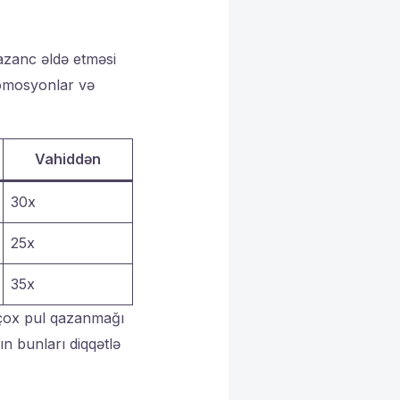
azanc əldə etməsi
romosyonlar və
Vahiddən
30x
25x
35x
çox pul qazanmağı
n bunları diqqətlə