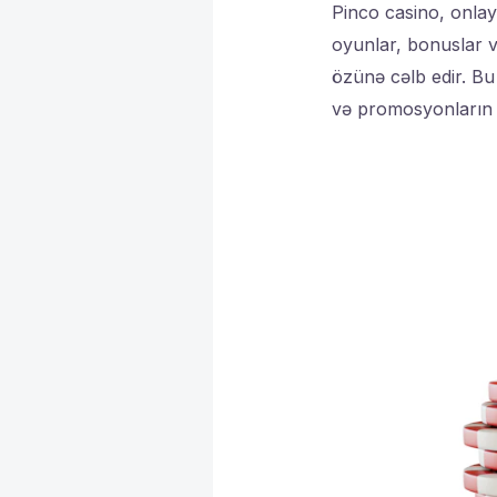
Pinco casino, onlay
oyunlar, bonuslar v
özünə cəlb edir. B
və promosyonların ə