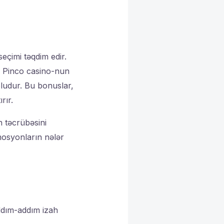
eçimi təqdim edir.
r. Pinco casino-nun
oludur. Bu bonuslar,
rır.
n təcrübəsini
mosyonların nələr
ddım-addım izah