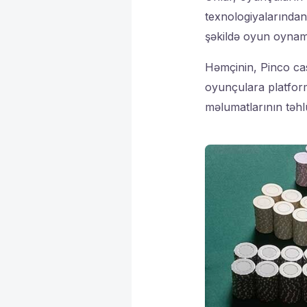
texnologiyalarından i
şəkildə oyun oynam
Həmçinin, Pinco cas
oyunçulara platforma
məlumatlarının təhl