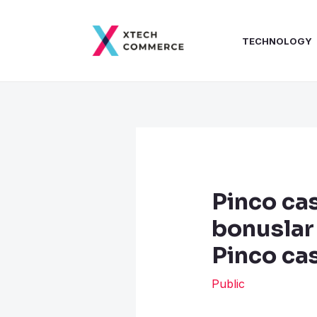
Skip
Post
to
navigation
TECHNOLOGY
content
Pinco ca
bonuslar
Pinco ca
Public