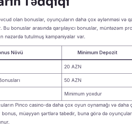
arın Tədqiqi
vcud olan bonuslar, oyunçuların daha çox əylənməsi və q
r. Bu bonuslar arasında qarşılayıcı bonuslar, müntəzəm p
ün nəzərdə tutulmuş kampaniyalar var.
onus Növü
Minimum Depozit
20 AZN
Bonusları
50 AZN
Minimum yoxdur
uların Pinco casino-da daha çox oyun oynamağı və daha 
ir bonus, müəyyən şərtlərə tabedir, buna görə də oyunçuları
unur.