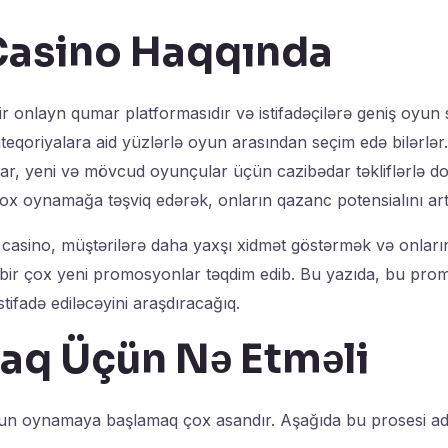
Casino Haqqında
r onlayn qumar platformasıdır və istifadəçilərə geniş oyun s
ateqoriyalara aid yüzlərlə oyun arasından seçim edə bilərlə
lar, yeni və mövcud oyunçular üçün cazibədar təkliflərlə d
x oynamağa təşviq edərək, onların qazanc potensialını artı
 casino, müştərilərə daha yaxşı xidmət göstərmək və onları
 bir çox yeni promosyonlar təqdim edib. Bu yazıda, bu pro
tifadə ediləcəyini araşdıracağıq.
aq Üçün Nə Etməli
un oynamaya başlamaq çox asandır. Aşağıda bu prosesi a