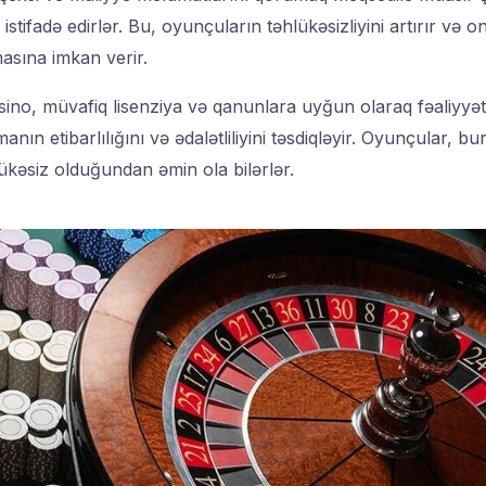
stifadə edirlər. Bu, oyunçuların təhlükəsizliyini artırır və on
asına imkan verir.
ino, müvafiq lisenziya və qanunlara uyğun olaraq fəaliyyət 
nın etibarlılığını və ədalətliliyini təsdiqləyir. Oyunçular, b
ükəsiz olduğundan əmin ola bilərlər.