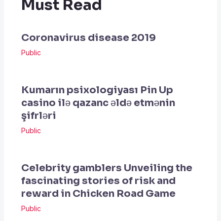
Must Read
Coronavirus disease 2019
Public
Kumarın psixologiyası Pin Up
casino ilə qazanc əldə etmənin
şifrləri
Public
Celebrity gamblers Unveiling the
fascinating stories of risk and
reward in Chicken Road Game
Public