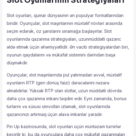
Slot Oyunlarının Strategiyaları
Slot oyunları, qumar dünyasının ən populyar formatlarından
biridir. Oyunçular, slot maşınlarının müxtəlif növləri arasında
seçim edərək, öz şanslarını sınamağa başlayırlar. Slot
oyunlarında qazanma strategiyaları, uzunmüddətli qazanc
əldə etmək üçün əhəmiyyətlidir. Ən vacib strategiyalardan biri,
oyunun qaydalarını və mükafat sistemini dərindən başa
düşməkdir.
Oyunçular, slot maşınlarında pul yatırmadan əvvəl, müxtəlif
oyunların RTP (geri dönüş faizi) dərəcələrini nəzərə
almalıdırlar. Yüksək RTP olan slotlar, uzun müddətli dövrdə
daha çox qazanma imkanı təqdim edir. Eyni zamanda, bonus
turlarını və xüsusi simvolları izləmək, slot oyunlarında
qazancınızı artırmaq üçün əlavə imkanlar yaradır.
Pin Up kazinosunda, slot oyunları üçün müntəzəm turnirlər
keçirilir ki, bu da oyunçulara daha çox mükafat qazanmaları