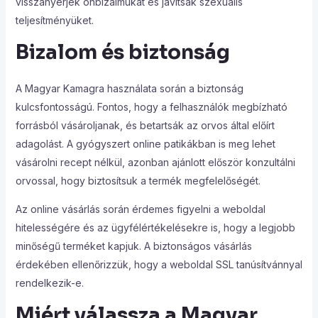
visszanyerjék önbizalmukat és javítsák szexuális
teljesítményüket.
Bizalom és biztonság
A Magyar Kamagra használata során a biztonság
kulcsfontosságú. Fontos, hogy a felhasználók megbízható
forrásból vásároljanak, és betartsák az orvos által előírt
adagolást. A gyógyszert online patikákban is meg lehet
vásárolni recept nélkül, azonban ajánlott először konzultálni
orvossal, hogy biztosítsuk a termék megfelelőségét.
Az online vásárlás során érdemes figyelni a weboldal
hitelességére és az ügyfélértékelésekre is, hogy a legjobb
minőségű terméket kapjuk. A biztonságos vásárlás
érdekében ellenőrizzük, hogy a weboldal SSL tanúsítvánnyal
rendelkezik-e.
Miért válassza a Magyar