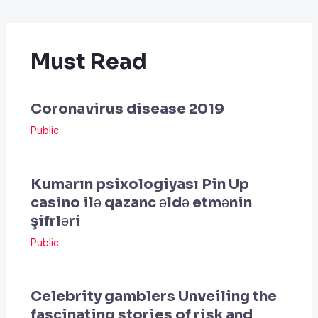
Must Read
Coronavirus disease 2019
Public
Kumarın psixologiyası Pin Up
casino ilə qazanc əldə etmənin
şifrləri
Public
Celebrity gamblers Unveiling the
fascinating stories of risk and