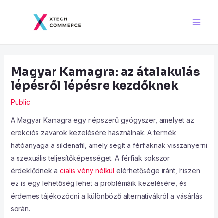
Skip
Post
Main
to
navigation
Men
content
Magyar Kamagra: az átalakulás
lépésről lépésre kezdőknek
Public
A Magyar Kamagra egy népszerű gyógyszer, amelyet az
erekciós zavarok kezelésére használnak. A termék
hatóanyaga a sildenafil, amely segít a férfiaknak visszanyerni
a szexuális teljesítőképességet. A férfiak sokszor
érdeklődnek a
cialis vény nélkül
elérhetősége iránt, hiszen
ez is egy lehetőség lehet a problémáik kezelésére, és
érdemes tájékozódni a különböző alternatívákról a vásárlás
során.