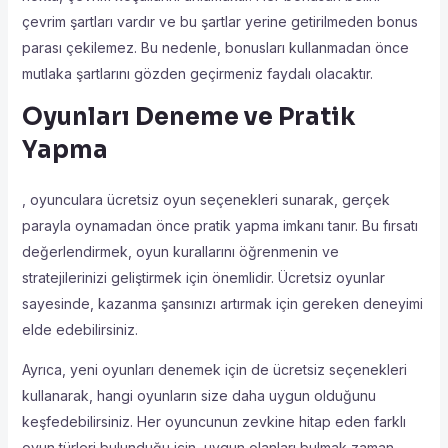
çevrim şartları vardır ve bu şartlar yerine getirilmeden bonus
parası çekilemez. Bu nedenle, bonusları kullanmadan önce
mutlaka şartlarını gözden geçirmeniz faydalı olacaktır.
Oyunları Deneme ve Pratik
Yapma
, oyunculara ücretsiz oyun seçenekleri sunarak, gerçek
parayla oynamadan önce pratik yapma imkanı tanır. Bu fırsatı
değerlendirmek, oyun kurallarını öğrenmenin ve
stratejilerinizi geliştirmek için önemlidir. Ücretsiz oyunlar
sayesinde, kazanma şansınızı artırmak için gereken deneyimi
elde edebilirsiniz.
Ayrıca, yeni oyunları denemek için de ücretsiz seçenekleri
kullanarak, hangi oyunların size daha uygun olduğunu
keşfedebilirsiniz. Her oyuncunun zevkine hitap eden farklı
oyun türleri bulunduğu için, uygun olanları bulmak zaman