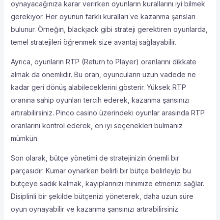
oynayacağınıza karar verirken oyunların kurallarını iyi bilmek
gerekiyor. Her oyunun farklı kuralları ve kazanma şansları
bulunur. Örneğin, blackjack gibi strateji gerektiren oyunlarda,
temel stratejileri öğrenmek size avantaj sağlayabilir.
Ayrıca, oyunların RTP (Return to Player) oranlarını dikkate
almak da önemlidir. Bu oran, oyuncuların uzun vadede ne
kadar geri dönüş alabileceklerini gösterir. Yüksek RTP
oranına sahip oyunları tercih ederek, kazanma şansınızı
artırabilirsiniz. Pinco casino üzerindeki oyunlar arasında RTP
oranlarını kontrol ederek, en iyi seçenekleri bulmanız
mümkün.
Son olarak, bütçe yönetimi de stratejinizin önemli bir
parçasıdır. Kumar oynarken belirli bir bütçe belirleyip bu
bütçeye sadık kalmak, kayıplarınızı minimize etmenizi sağlar.
Disiplinli bir şekilde bütçenizi yöneterek, daha uzun süre
oyun oynayabilir ve kazanma şansınızı artırabilirsiniz.