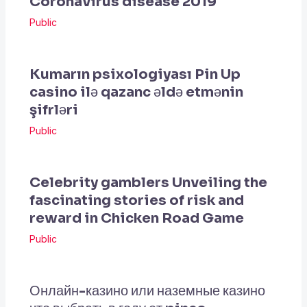
Coronavirus disease 2019
Public
Kumarın psixologiyası Pin Up
casino ilə qazanc əldə etmənin
şifrləri
Public
Celebrity gamblers Unveiling the
fascinating stories of risk and
reward in Chicken Road Game
Public
Онлайн-казино или наземные казино