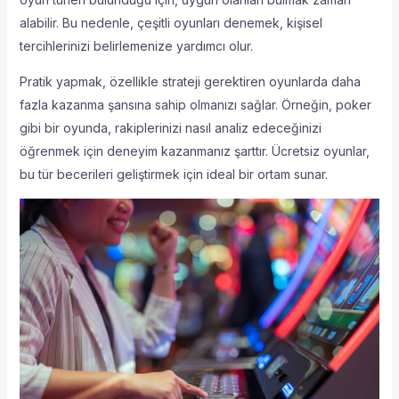
alabilir. Bu nedenle, çeşitli oyunları denemek, kişisel
tercihlerinizi belirlemenize yardımcı olur.
Pratik yapmak, özellikle strateji gerektiren oyunlarda daha
fazla kazanma şansına sahip olmanızı sağlar. Örneğin, poker
gibi bir oyunda, rakiplerinizi nasıl analiz edeceğinizi
öğrenmek için deneyim kazanmanız şarttır. Ücretsiz oyunlar,
bu tür becerileri geliştirmek için ideal bir ortam sunar.