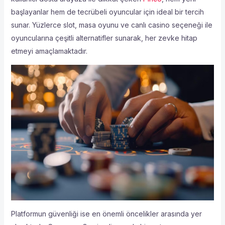
başlayanlar hem de tecrübeli oyuncular için ideal bir tercih
sunar. Yüzlerce slot, masa oyunu ve canlı casino seçeneği ile
oyuncularına çeşitli alternatifler sunarak, her zevke hitap
etmeyi amaçlamaktadır.
Platformun güvenliği ise en önemli öncelikler arasında yer