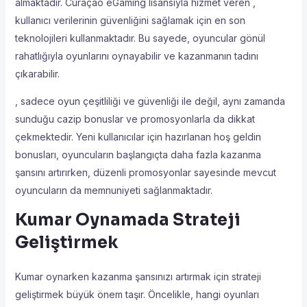
almaktadır. Curaçao eGaming lisansıyla hizmet veren ,
kullanıcı verilerinin güvenliğini sağlamak için en son
teknolojileri kullanmaktadır. Bu sayede, oyuncular gönül
rahatlığıyla oyunlarını oynayabilir ve kazanmanın tadını
çıkarabilir.
, sadece oyun çeşitliliği ve güvenliği ile değil, aynı zamanda
sunduğu cazip bonuslar ve promosyonlarla da dikkat
çekmektedir. Yeni kullanıcılar için hazırlanan hoş geldin
bonusları, oyuncuların başlangıçta daha fazla kazanma
şansını artırırken, düzenli promosyonlar sayesinde mevcut
oyuncuların da memnuniyeti sağlanmaktadır.
Kumar Oynamada Strateji
Geliştirmek
Kumar oynarken kazanma şansınızı artırmak için strateji
geliştirmek büyük önem taşır. Öncelikle, hangi oyunları