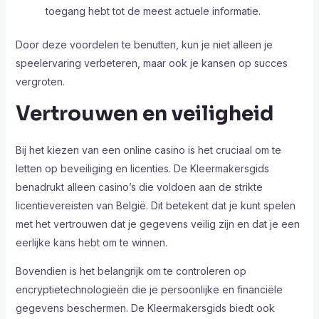
toegang hebt tot de meest actuele informatie.
Door deze voordelen te benutten, kun je niet alleen je
speelervaring verbeteren, maar ook je kansen op succes
vergroten.
Vertrouwen en veiligheid
Bij het kiezen van een online casino is het cruciaal om te
letten op beveiliging en licenties. De Kleermakersgids
benadrukt alleen casino’s die voldoen aan de strikte
licentievereisten van België. Dit betekent dat je kunt spelen
met het vertrouwen dat je gegevens veilig zijn en dat je een
eerlijke kans hebt om te winnen.
Bovendien is het belangrijk om te controleren op
encryptietechnologieën die je persoonlijke en financiële
gegevens beschermen. De Kleermakersgids biedt ook