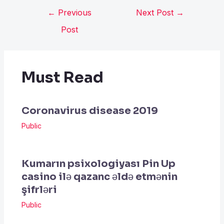
←
Previous
Next Post
→
Post
Must Read
Coronavirus disease 2019
Public
Kumarın psixologiyası Pin Up
casino ilə qazanc əldə etmənin
şifrləri
Public