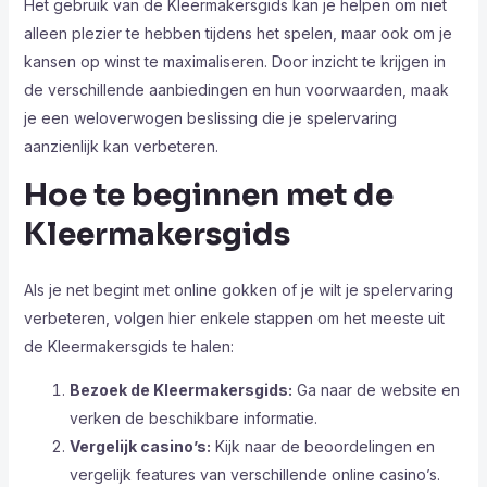
Het gebruik van de Kleermakersgids kan je helpen om niet
alleen plezier te hebben tijdens het spelen, maar ook om je
kansen op winst te maximaliseren. Door inzicht te krijgen in
de verschillende aanbiedingen en hun voorwaarden, maak
je een weloverwogen beslissing die je spelervaring
aanzienlijk kan verbeteren.
Hoe te beginnen met de
Kleermakersgids
Als je net begint met online gokken of je wilt je spelervaring
verbeteren, volgen hier enkele stappen om het meeste uit
de Kleermakersgids te halen:
Bezoek de Kleermakersgids:
Ga naar de website en
verken de beschikbare informatie.
Vergelijk casino’s:
Kijk naar de beoordelingen en
vergelijk features van verschillende online casino’s.