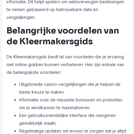
informatie. Dit helpt spelers om weloverwogen beslissingen
te nemen gebaseerd op betrouwbare data en
vergelijkingen.
Belangrijke voordelen van
de Kleermakersgids
De Kleermakersgids biedt tal van voordelen die je ervaring
met online gokken kunnen verbeteren. Hier zijn enkele van
de belangrijkste voordelen:
Uitgebreide casino-vergelijkingen die je helpen de
beste keuze te maken.
Informatie over de nieuwste bonussen en promoties
om je winstkansen te maximaliseren.
Een gebruiksvriendelijke interface die navigeren
gemakkelijk maakt.
Regelmatige updates om ervoor te zorgen dat je altijd