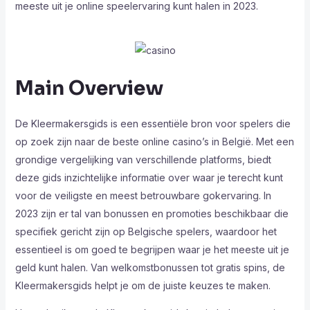
meeste uit je online speelervaring kunt halen in 2023.
Main Overview
De Kleermakersgids is een essentiële bron voor spelers die
op zoek zijn naar de beste online casino’s in België. Met een
grondige vergelijking van verschillende platforms, biedt
deze gids inzichtelijke informatie over waar je terecht kunt
voor de veiligste en meest betrouwbare gokervaring. In
2023 zijn er tal van bonussen en promoties beschikbaar die
specifiek gericht zijn op Belgische spelers, waardoor het
essentieel is om goed te begrijpen waar je het meeste uit je
geld kunt halen. Van welkomstbonussen tot gratis spins, de
Kleermakersgids helpt je om de juiste keuzes te maken.