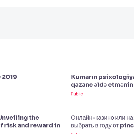
e 2019
Kumarın psixologiyas
qazanc əldə etmənin 
Public
Unveiling the
Онлайн-казино или на
f risk and reward in
выбрать в году от pin