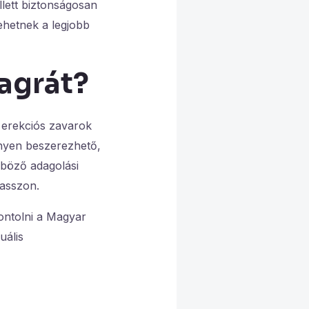
lett biztonságosan
ehetnek a legjobb
agrát?
 erekciós zavarok
nnyen beszerezhető,
nböző adagolási
lasszon.
ontolni a Magyar
uális