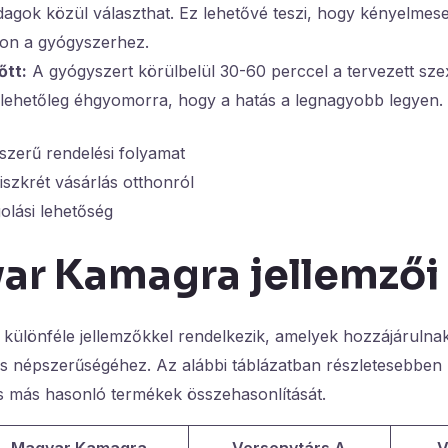
agok közül választhat. Ez lehetővé teszi, hogy kényelmese
on a gyógyszerhez.
őtt:
A gyógyszert körülbelül 30-60 perccel a tervezett szexuá
, lehetőleg éhgyomorra, hogy a hatás a legnagyobb legyen.
szerű rendelési folyamat
szkrét vásárlás otthonról
lási lehetőség
ar Kamagra jellemzői
ülönféle jellemzőkkel rendelkezik, amelyek hozzájárulna
 népszerűségéhez. Az alábbi táblázatban részletesebben 
 más hasonló termékek összehasonlítását.
Magyar Kamagra
Versenytárs A
V