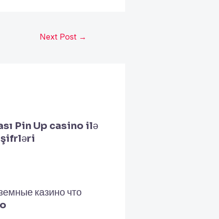
Next Post
→
ı Pin Up casino ilə
şifrləri
земные казино что
co