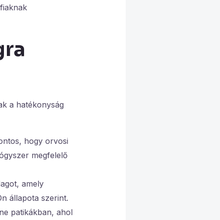
rfiaknak
gra
ak a hatékonyság
ontos, hogy orvosi
yógyszer megfelelő
agot, amely
 állapota szerint.
e patikákban, ahol