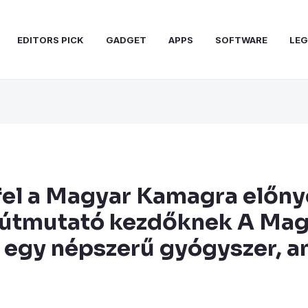
EDITORS PICK
GADGET
APPS
SOFTWARE
LEG
fel a Magyar Kamagra előnye
 útmutató kezdőknek A Mag
egy népszerű gyógyszer, a