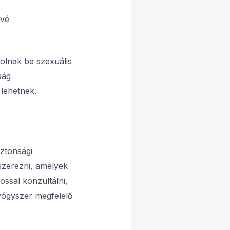
ővé
olnak be szexuális
ság
 lehetnek.
ztonsági
szerezni, amelyek
ossal konzultálni,
gyógyszer megfelelő