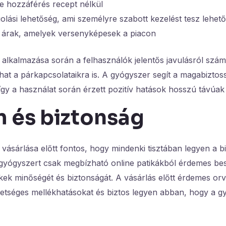
e hozzáférés recept nélkül
lási lehetőség, ami személyre szabott kezelést tesz lehet
 árak, amelyek versenyképesek a piacon
lkalmazása során a felhasználók jelentős javulásról szám
hat a párkapcsolataikra is. A gyógyszer segít a magabiztos
gy a használat során érzett pozitív hatások hosszú távúak
m és biztonság
ásárlása előtt fontos, hogy mindenki tisztában legyen a bi
 gyógyszert csak megbízható online patikákból érdemes be
kek minőségét és biztonságát. A vásárlás előtt érdemes orv
ehetséges mellékhatásokat és biztos legyen abban, hogy a 