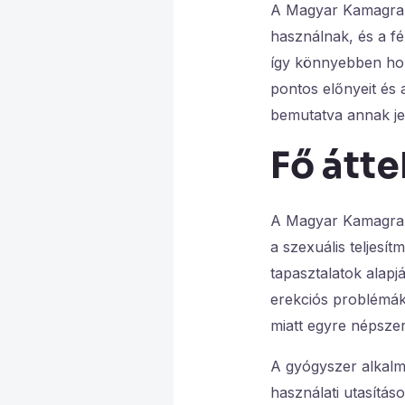
A Magyar Kamagra e
használnak, és a fé
így könnyebben ho
pontos előnyeit és 
bemutatva annak jel
Fő átte
A Magyar Kamagra e
a szexuális teljesí
tapasztalatok alap
erekciós problémák
miatt egyre népsze
A gyógyszer alkalm
használati utasítá