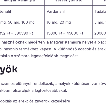
denafil
Vardenafil
Tadalaf
 mg, 50 mg, 100 mg
10 mg, 20 mg
5 mg,
852 Ft – 390590 Ft
15000 Ft – 45000 Ft
20000 
felhasználóknak megérteni a Magyar Kamagra helyét a piaco
bbi hasonló termékhez képest. A különböző adagok és árak 
alálja a számára legmegfelelőbb megoldást.
nyök
zámos előnnyel rendelkezik, amelyek különösen vonzóvá t
kban felsoroljuk a legfontosabbakat:
oldás az erekciós zavarok kezelésére