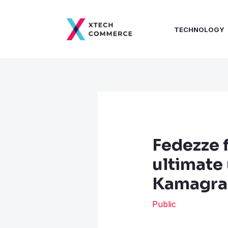
Skip
Post
to
navigation
TECHNOLOGY
content
Fedezze 
ultimate
Kamagra 
Public