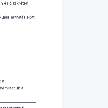
n és diszkréten
lis aktivitás előtt
k a
bemutatjuk a
ersenytárs B