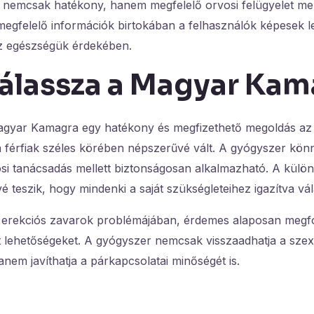
emcsak hatékony, hanem megfelelő orvosi felügyelet mel
megfelelő információk birtokában a felhasználók képesek l
z egészségük érdekében.
válassza a Magyar Kam
agyar Kamagra egy hatékony és megfizethető megoldás az
a férfiak széles körében népszerűvé vált. A gyógyszer kö
osi tanácsadás mellett biztonságosan alkalmazható. A külö
é teszik, hogy mindenki a saját szükségleteihez igazítva vá
az erekciós zavarok problémájában, érdemes alaposan megf
t lehetőségeket. A gyógyszer nemcsak visszaadhatja a szex
nem javíthatja a párkapcsolatai minőségét is.