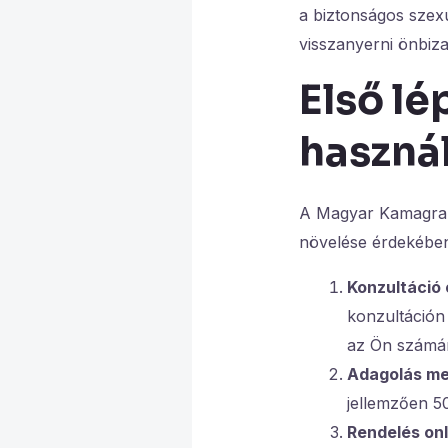
a biztonságos szexu
visszanyerni önbiza
Első l
haszná
A Magyar Kamagra a
növelése érdekében
Konzultáció 
konzultáción
az Ön számá
Adagolás me
jellemzően 5
Rendelés onl