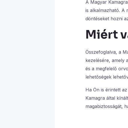
A Magyar Kamagra n
is alkalmazható. A 
döntéseket hozni a
Miért 
Összefoglalva, a M
kezelésére, amely 
és a megfelelő orv
lehetőségek lehetőv
Ha Ön is érintett 
Kamagra által kínál
magabiztosságát, ha