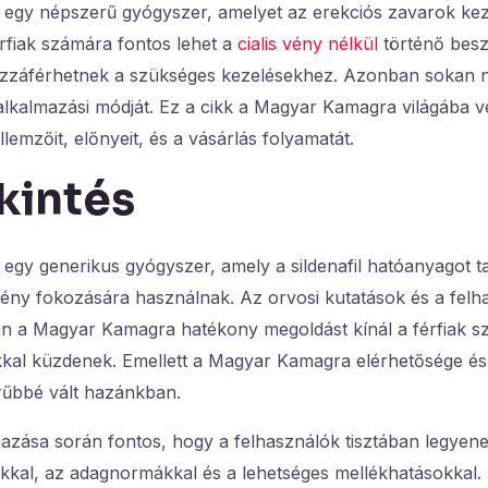
gy népszerű gyógyszer, amelyet az erekciós zavarok kez
rfiak számára fontos lehet a
cialis vény nélkül
történő besz
zzáférhetnek a szükséges kezelésekhez. Azonban sokan n
alkalmazási módját. Ez a cikk a Magyar Kamagra világába v
lemzőit, előnyeit, és a vásárlás folyamatát.
kintés
gy generikus gyógyszer, amely a sildenafil hatóanyagot t
tmény fokozására használnak. Az orvosi kutatások és a felh
ján a Magyar Kamagra hatékony megoldást kínál a férfiak s
kal küzdenek. Emellett a Magyar Kamagra elérhetősége és
rűbbé vált hazánkban.
azása során fontos, hogy a felhasználók tisztában legyen
sokkal, az adagnormákkal és a lehetséges mellékhatásokka