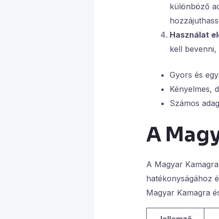
különböző ad
hozzájuthass
Használat el
kell bevenni
Gyors és egy
Kényelmes, di
Számos adago
A Magy
A Magyar Kamagra k
hatékonyságához és
Magyar Kamagra és
Jellemző