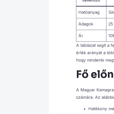
Hatóanyag
Sil
Adagok
25
Ár
10
A táblázat segít a 
érték arányát a tö
hogy mindenki megt
Fő elő
A Magyar Kamagra s
számára. Az alábbia
Hatékony meg