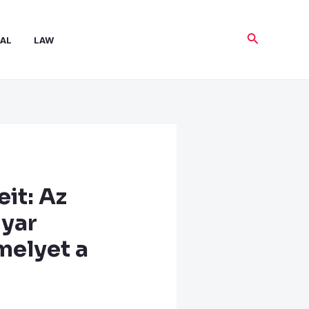
Search
AL
LAW
it: Az
yar
melyet a