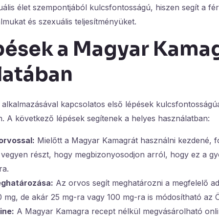
ális élet szempontjából kulcsfontosságú, hiszen segít a fé
lmukat és szexuális teljesítményüket.
épések a Magyar Kama
latában
lkalmazásával kapcsolatos első lépések kulcsfontosságú
. A következő lépések segítenek a helyes használatban:
orvossal:
Mielőtt a Magyar Kamagrát használni kezdené, f
 vegyen részt, hogy megbizonyosodjon arról, hogy ez a g
ra.
ghatározása:
Az orvos segít meghatározni a megfelelő ad
0 mg, de akár 25 mg-ra vagy 100 mg-ra is módosítható az Ön
ine:
A Magyar Kamagra recept nélkül megvásárolható onlin