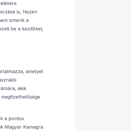
elésére
erzése is, hiszen
em ismerik a
ezeti be a kezdőket,
artalmazza, amelyet
asználói
zámára, akik
 megfizethetősége
ek a pontos
l. A Magyar Kamagra