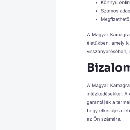
Könnyű onlin
Számos adago
Megfizethető
A Magyar Kamagra a
életükben, amely ki
visszanyerésében, í
Bizalo
A Magyar Kamagra v
intézkedésekkel. A
garantálják a termé
hogy elkerülje a l
az Ön számára.