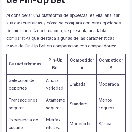
de Pin-Up Bet
Al considerar una plataforma de apuestas, es vital analizar
sus características y cómo se compara con otras opciones
del mercado. A continuación, se presenta una tabla
comparativa que destaca algunas de las características
clave de Pin-Up Bet en comparación con competidores:
Pin-Up
Competidor
Competidor
Características
Bet
A
B
Selección de
Amplia
Limitada
Moderada
deportes
variedad
Transacciones
Altamente
Menos
Standard
seguras
seguras
seguras
Experiencia de
Interfaz
Moderada
Básica
usuario
intuitiva