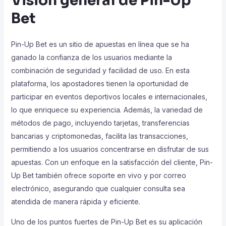
Visión general de Pin-Up
Bet
Pin-Up Bet es un sitio de apuestas en línea que se ha
ganado la confianza de los usuarios mediante la
combinación de seguridad y facilidad de uso. En esta
plataforma, los apostadores tienen la oportunidad de
participar en eventos deportivos locales e internacionales,
lo que enriquece su experiencia. Además, la variedad de
métodos de pago, incluyendo tarjetas, transferencias
bancarias y criptomonedas, facilita las transacciones,
permitiendo a los usuarios concentrarse en disfrutar de sus
apuestas. Con un enfoque en la satisfacción del cliente, Pin-
Up Bet también ofrece soporte en vivo y por correo
electrónico, asegurando que cualquier consulta sea
atendida de manera rápida y eficiente.
Uno de los puntos fuertes de Pin-Up Bet es su aplicación