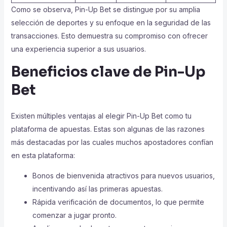
Como se observa, Pin-Up Bet se distingue por su amplia
selección de deportes y su enfoque en la seguridad de las
transacciones. Esto demuestra su compromiso con ofrecer
una experiencia superior a sus usuarios.
Beneficios clave de Pin-Up
Bet
Existen múltiples ventajas al elegir Pin-Up Bet como tu
plataforma de apuestas. Estas son algunas de las razones
más destacadas por las cuales muchos apostadores confían
en esta plataforma:
Bonos de bienvenida atractivos para nuevos usuarios,
incentivando así las primeras apuestas.
Rápida verificación de documentos, lo que permite
comenzar a jugar pronto.