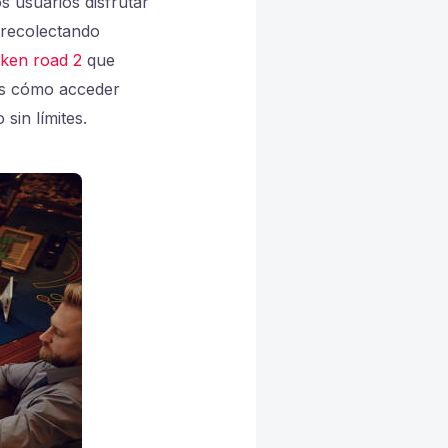
os usuarios disfrutar
 recolectando
ken road 2
que
os cómo acceder
sin límites.