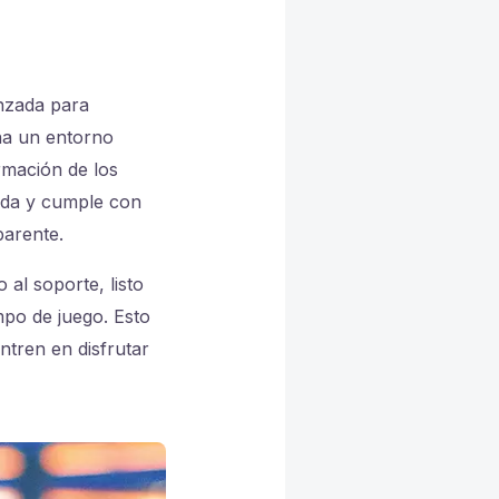
anzada para
ona un entorno
rmación de los
ada y cumple con
parente.
al soporte, listo
mpo de juego. Esto
ntren en disfrutar