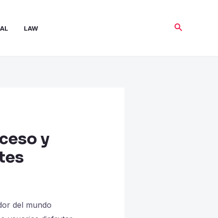
Search
AL
LAW
cceso y
tes
edor del mundo