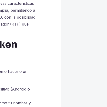
as características
mplia, permitiendo a
, con la posibilidad
ugador (RTP) que
cken
cómo hacerlo en
sitivo (Android o
como tu nombre y