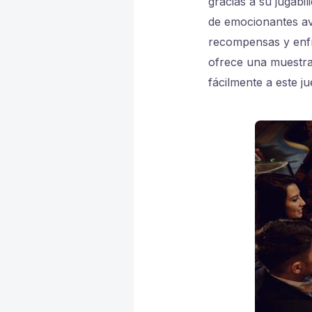
gracias a su jugabil
de emocionantes av
recompensas y enfr
ofrece una muestra
fácilmente a este j