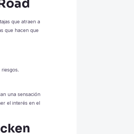
 Road
ajas que atraen a
cas que hacen que
 riesgos.
ndan una sensación
r el interés en el
icken