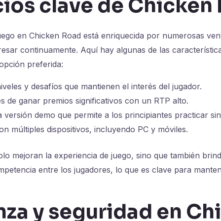
cios clave de Chicken
juego en Chicken Road está enriquecida por numerosas vent
resar continuamente. Aquí hay algunas de las característi
opción preferida:
iveles y desafíos que mantienen el interés del jugador.
 de ganar premios significativos con un RTP alto.
versión demo que permite a los principiantes practicar sin
n múltiples dispositivos, incluyendo PC y móviles.
olo mejoran la experiencia de juego, sino que también bri
etencia entre los jugadores, lo que es clave para mantene
nza y seguridad en Ch