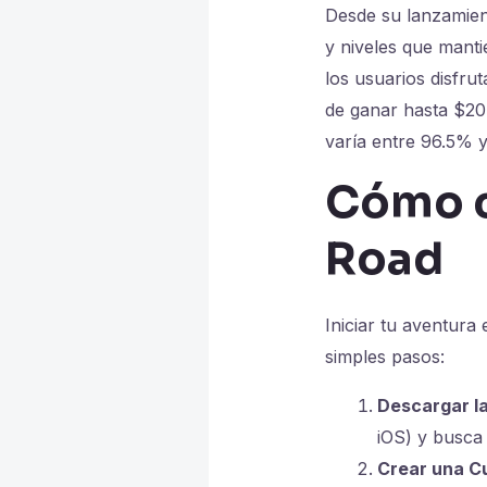
Desde su lanzamien
y niveles que manti
los usuarios disfru
de ganar hasta $20
varía entre 96.5% 
Cómo c
Road
Iniciar tu aventur
simples pasos:
Descargar la
iOS) y busca
Crear una C