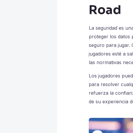
Road
La seguridad es una
proteger los datos 
seguro para jugar. 
jugadores esté a s
las normativas nece
Los jugadores puede
para resolver cualq
refuerza la confian
de su experiencia d