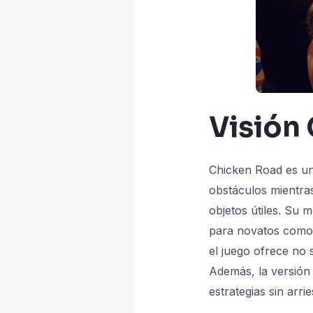
Visión
Chicken Road es un
obstáculos mientras
objetos útiles. Su m
para novatos como p
el juego ofrece no 
Además, la versión 
estrategias sin arri