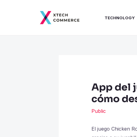
Skip
Post
to
navigation
TECHNOLOGY
content
App del 
cómo desc
Public
El juego Chicken R