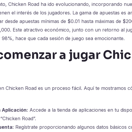
to, Chicken Road ha ido evolucionando, incorporando nuev
enen el interés de los jugadores. La gama de apuestas es a
tar desde apuestas mínimas de $0.01 hasta máximas de $200
,000. Este atractivo económico, junto con un retorno al j
y 98%, hace que cada sesión de juego sea emocionante.
omenzar a jugar Chi
a en Chicken Road es un proceso fácil. Aquí te mostramos 
 Aplicación:
Accede a la tienda de aplicaciones en tu dispo
 “Chicken Road”.
uenta:
Regístrate proporcionando algunos datos básicos 