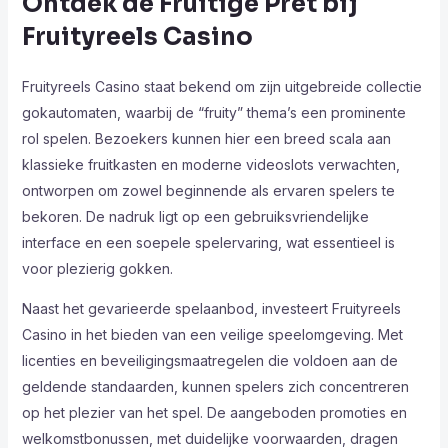
Ontdek de Fruitige Pret bij
Fruityreels Casino
Fruityreels Casino staat bekend om zijn uitgebreide collectie
gokautomaten, waarbij de “fruity” thema’s een prominente
rol spelen. Bezoekers kunnen hier een breed scala aan
klassieke fruitkasten en moderne videoslots verwachten,
ontworpen om zowel beginnende als ervaren spelers te
bekoren. De nadruk ligt op een gebruiksvriendelijke
interface en een soepele spelervaring, wat essentieel is
voor plezierig gokken.
Naast het gevarieerde spelaanbod, investeert Fruityreels
Casino in het bieden van een veilige speelomgeving. Met
licenties en beveiligingsmaatregelen die voldoen aan de
geldende standaarden, kunnen spelers zich concentreren
op het plezier van het spel. De aangeboden promoties en
welkomstbonussen, met duidelijke voorwaarden, dragen