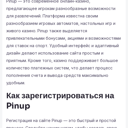
Pinup — это современное онлайн-казино,
предлагающее игрокам разнообразные возможности
для развлечений. Платформа известна своим
разнообразием игровых автоматов, настольных игр и
живого казино. Pinup также выделяется
привлекательными бонусами, акциями и возможностями
для ставок на спорт. Удобный интерфейс и адаптивный
дизайн делают использование сайта простым и
приятным. Кроме того, казино поддерживает большое
количество платежных систем, что делает процесс
пополнения счета и вывода средств максимально
удобным.
Как зарегистрироваться на
Pinup
Регистрация на сайте Pinup — это быстрый и простой
процесс. Следуйте нашим шагам, чтобы создать свою