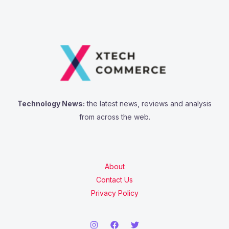
Technology News:
the latest news, reviews and analysis
from across the web.
About
Contact Us
Privacy Policy