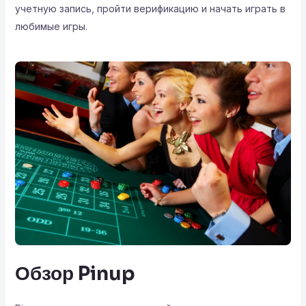
учетную запись, пройти верификацию и начать играть в
любимые игры.
Обзор Pinup