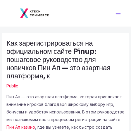
Skip
Post
Main
to
navigation
Men
content
Как зарегистрироваться на
официальном сайте Pinup:
пошаговое руководство для
новичков Пин Ап — это азартная
платформа, к
Public
Пин Ап — это азартная платформа, которая привлекает
внимание игроков благодаря широкому выбору игр,
бонусам и удобству использования. В этом руководстве
мы познакомим вас с процессом регистрации на сайте
Пин Ап казино
, где вы узнаете, как быстро создать