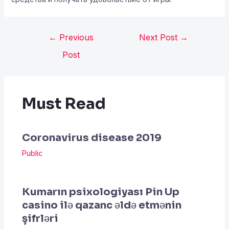
←
Previous
Next Post
→
Post
Must Read
Coronavirus disease 2019
Public
Kumarın psixologiyası Pin Up
casino ilə qazanc əldə etmənin
şifrləri