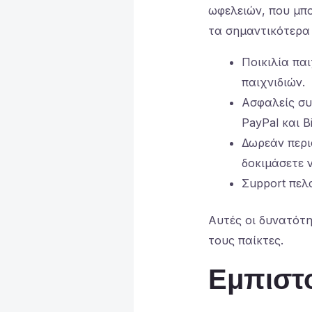
ωφελειών, που μπο
τα σημαντικότερα
Ποικιλία παι
παιχνιδιών.
Ασφαλείς συ
PayPal και Bi
Δωρεάν περι
δοκιμάσετε ν
Σupport πελα
Αυτές οι δυνατότη
τους παίκτες.
Εμπιστ