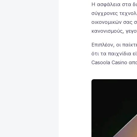
Η ασφάλεια στα δι
σύγχρονες τεχνολ
οικονομικών σας σ
κανονισμούς, γεγο
Επιπλέον, οι παίκτ
ότι τα παιχνίδια ε
Casoola Casino α