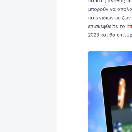
παίκτες πλήθος επ
μπορούν να απολα
παιχνιδιών με ζων
επισκεφθείτε το
ht
2023 και θα επιτύ