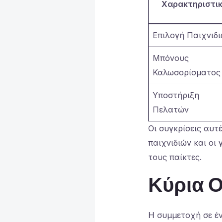
Χαρακτηριστι
Επιλογή Παιχνιδ
Μπόνους
Καλωσορίσματος
Υποστήριξη
Πελατών
Οι συγκρίσεις αυτ
παιχνιδιών και οι
τους παίκτες.
Κύρια 
Η συμμετοχή σε έν