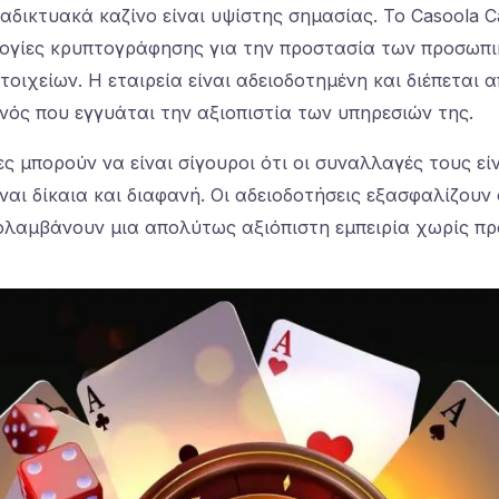
αδικτυακά καζίνο είναι υψίστης σημασίας. Το Casoola Ca
ογίες κρυπτογράφησης για την προστασία των προσωπι
τοιχείων. Η εταιρεία είναι αδειοδοτημένη και διέπεται
νός που εγγυάται την αξιοπιστία των υπηρεσιών της.
ες μπορούν να είναι σίγουροι ότι οι συναλλαγές τους εί
ίναι δίκαια και διαφανή. Οι αδειοδοτήσεις εξασφαλίζουν 
πολαμβάνουν μια απολύτως αξιόπιστη εμπειρία χωρίς π