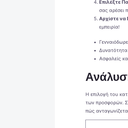
Επιλέξτε Πα
σας αρέσει 
Αρχίστε να 
εμπειρία!
Γενναιόδωρε
Δυνατότητα 
Ασφαλείς κα
Ανάλυσ
Η επιλογή του κα
των προσφορών. Συ
πώς ανταγωνίζεται