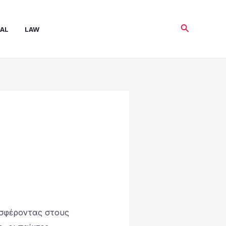
Search
AL
LAW
ροσφέροντας στους