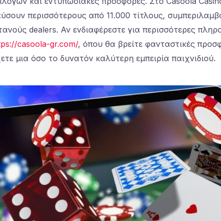
ιλογών και εντυπωσιακές προσφορές. Στο Casoola Casino
ύσουν περισσότερους από 11.000 τίτλους, συμπεριλαμ
τανούς dealers. Αν ενδιαφέρεστε για περισσότερες πληρ
tps://casoola-gr.com/
, όπου θα βρείτε φανταστικές προσ
χετε μια όσο το δυνατόν καλύτερη εμπειρία παιχνιδιού.