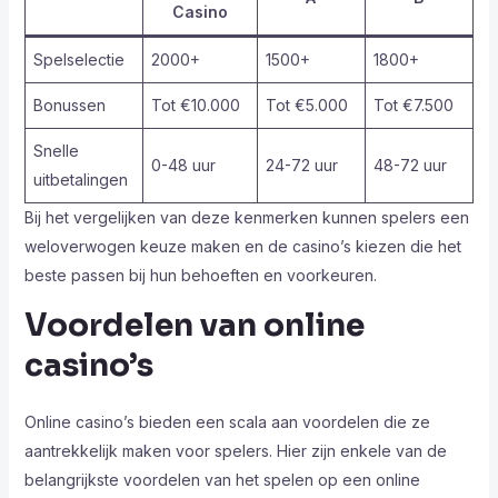
Casino
Spelselectie
2000+
1500+
1800+
Bonussen
Tot €10.000
Tot €5.000
Tot €7.500
Snelle
0-48 uur
24-72 uur
48-72 uur
uitbetalingen
Bij het vergelijken van deze kenmerken kunnen spelers een
weloverwogen keuze maken en de casino’s kiezen die het
beste passen bij hun behoeften en voorkeuren.
Voordelen van online
casino’s
Online casino’s bieden een scala aan voordelen die ze
aantrekkelijk maken voor spelers. Hier zijn enkele van de
belangrijkste voordelen van het spelen op een online