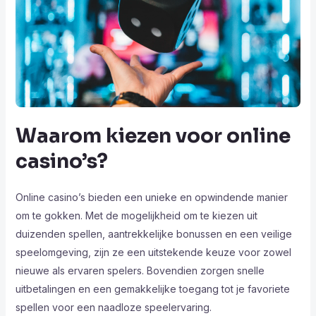
Waarom kiezen voor online
casino’s?
Online casino’s bieden een unieke en opwindende manier
om te gokken. Met de mogelijkheid om te kiezen uit
duizenden spellen, aantrekkelijke bonussen en een veilige
speelomgeving, zijn ze een uitstekende keuze voor zowel
nieuwe als ervaren spelers. Bovendien zorgen snelle
uitbetalingen en een gemakkelijke toegang tot je favoriete
spellen voor een naadloze speelervaring.