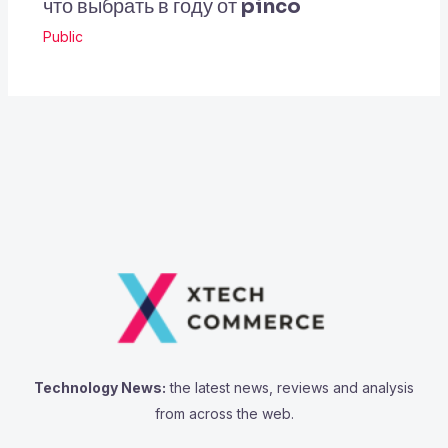
что выбрать в году от pinco
Public
Technology News:
the latest news, reviews and analysis
from across the web.