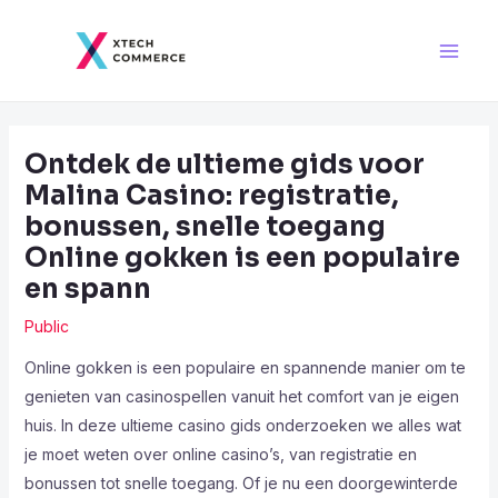
Skip
Post
Main
to
navigation
Men
content
Ontdek de ultieme gids voor
Malina Casino: registratie,
bonussen, snelle toegang
Online gokken is een populaire
en spann
Public
Online gokken is een populaire en spannende manier om te
genieten van casinospellen vanuit het comfort van je eigen
huis. In deze ultieme casino gids onderzoeken we alles wat
je moet weten over online casino’s, van registratie en
bonussen tot snelle toegang. Of je nu een doorgewinterde