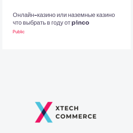
Онлайн-казино или наземные казино
что выбрать в году от pinco
Public