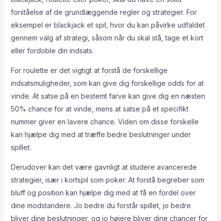
forståelse af de grundlæggende regler og strategier. For
eksempel er blackjack et spil, hvor du kan påvirke udfaldet
gennem valg af strategi, såsom når du skal stå, tage et kort
eller fordoble din indsats.
For roulette er det vigtigt at forstå de forskellige
indsatsmuligheder, som kan give dig forskellige odds for at
vinde. At satse på en bestemt farve kan give dig en næsten
50% chance for at vinde, mens at satse på et specifikt
nummer giver en lavere chance. Viden om disse forskelle
kan hjælpe dig med at træffe bedre beslutninger under
spillet.
Derudover kan det være gavnligt at studere avancerede
strategier, især i kortspil som poker. At forstå begreber som
bluff og position kan hjælpe dig med at få en fordel over
dine modstandere. Jo bedre du forstår spillet, jo bedre
bliver dine beslutninger, og jo højere bliver dine chancer for