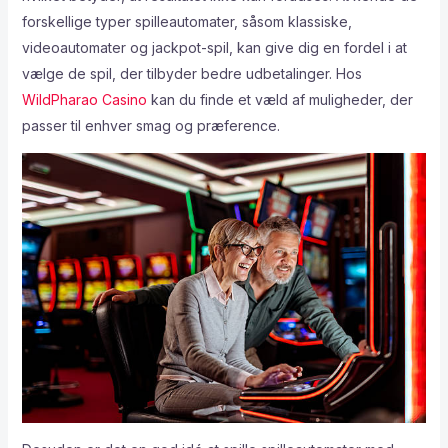
forskellige typer spilleautomater, såsom klassiske,
videoautomater og jackpot-spil, kan give dig en fordel i at
vælge de spil, der tilbyder bedre udbetalinger. Hos
WildPharao Casino
kan du finde et væld af muligheder, der
passer til enhver smag og præference.