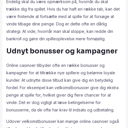
Endelig skal du være opmærksom på, hvornår du skal
trække dig fra spillet. Hvis du har haft en række tab, kan det
være fristende at fortsætte med at spille for at forsøge at
vinde tilbage dine penge. Dog er dette ofte en dårlig
strategi. At vide, hvornår man skal stoppe, kan redde din
bankroll og gøre din spilleoplevelse mere fornøjelig.
Udnyt bonusser og kampagner
Online casinoer tilbyder ofte en række bonusser og
kampagner for at tiltrække nye spillere og belønne loyale
kunder. At udnytte disse tilbud kan give dig en betydelig
fordel. For eksempel kan velkomstbonusser give dig ekstra
penge at spille for, hvilket giver dig flere chancer for at
vinde. Det er dog vigtigt at læse betingelserne for
bonusserne, da de ofte har krav til indsats og udbetaling.
Udover velkomstbonusser kan mange online casinoer også