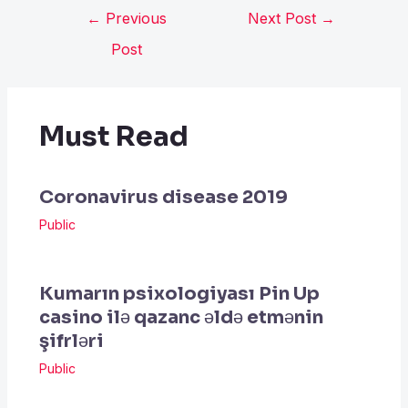
←
Previous
Next Post
→
Post
Must Read
Coronavirus disease 2019
Public
Kumarın psixologiyası Pin Up
casino ilə qazanc əldə etmənin
şifrləri
Public