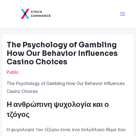
Skip
Post
Main
to
navigation
Men
content
The Psychology of Gambling
How Our Behavior Influences
Casino Choices
Public
The Psychology of Gambling How Our Behavior Influences
Casino Choices
Η ανθρώπινη ψυχολογία και ο
τζόγος
Η ψυχολογία του τζόγου είναι ένα πολύπλοκο θέμα που