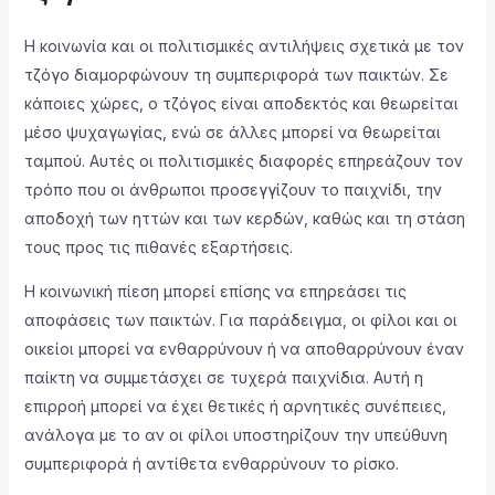
Η κοινωνία και οι πολιτισμικές αντιλήψεις σχετικά με τον
τζόγο διαμορφώνουν τη συμπεριφορά των παικτών. Σε
κάποιες χώρες, ο τζόγος είναι αποδεκτός και θεωρείται
μέσο ψυχαγωγίας, ενώ σε άλλες μπορεί να θεωρείται
ταμπού. Αυτές οι πολιτισμικές διαφορές επηρεάζουν τον
τρόπο που οι άνθρωποι προσεγγίζουν το παιχνίδι, την
αποδοχή των ηττών και των κερδών, καθώς και τη στάση
τους προς τις πιθανές εξαρτήσεις.
Η κοινωνική πίεση μπορεί επίσης να επηρεάσει τις
αποφάσεις των παικτών. Για παράδειγμα, οι φίλοι και οι
οικείοι μπορεί να ενθαρρύνουν ή να αποθαρρύνουν έναν
παίκτη να συμμετάσχει σε τυχερά παιχνίδια. Αυτή η
επιρροή μπορεί να έχει θετικές ή αρνητικές συνέπειες,
ανάλογα με το αν οι φίλοι υποστηρίζουν την υπεύθυνη
συμπεριφορά ή αντίθετα ενθαρρύνουν το ρίσκο.