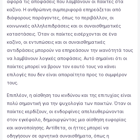
αφορά τις αποφάσεις που λαμβάνουν οι παίκτες στα
καζίνο. Η ανθρώπινη συμπεριφορά επηρεάζεται από
διάφορους παράγοντες, όπως το περιβάλλον, οι
κοινωνικές αλληλεπιδράσεις και οι συναισθηματικές
καταστάσεις. Όταν οι παίκτες εισέρχονται σε ένα
καζίνο, οι εντυπώσεις και οι συναισθηματικές
αντιδράσεις μπορούν να επηρεάσουν την ικανότητά τους
να λαμβάνουν λογικές αποφάσεις. Αυτό σημαίνει ότι οι
παίκτες μπορεί να βρουν τον εαυτό τους να κάνει
επιλογές που δεν είναι απαραίτητα προς το συμφέρον
τους.
Επιπλέον, η αίσθηση του κινδύνου και της επιτυχίας είναι
πολύ σημαντική για την ψυχολογία των παικτών. Όταν οι
παίκτες κερδίζουν, οι ενδορφίνες απελευθερώνονται
στον εγκέφαλο, δημιουργώντας μια αίσθηση ευφορίας
και ικανοποίησης. Αντίθετα, οι ήττες μπορεί να
οδηγήσουν σε αρνητικά συναισθήματα, όπως η