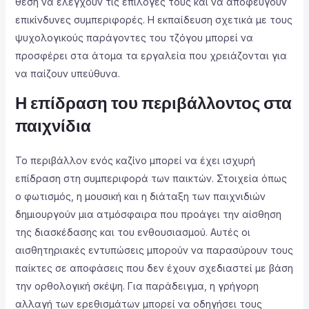
θέση να ελέγχουν τις επιλογές τους και να αποφεύγουν
επικίνδυνες συμπεριφορές. Η εκπαίδευση σχετικά με τους
ψυχολογικούς παράγοντες του τζόγου μπορεί να
προσφέρει στα άτομα τα εργαλεία που χρειάζονται για
να παίζουν υπεύθυνα.
Η επίδραση του περιβάλλοντος στα
παιχνίδια
Το περιβάλλον ενός καζίνο μπορεί να έχει ισχυρή
επίδραση στη συμπεριφορά των παικτών. Στοιχεία όπως
ο φωτισμός, η μουσική και η διάταξη των παιχνιδιών
δημιουργούν μια ατμόσφαιρα που προάγει την αίσθηση
της διασκέδασης και του ενθουσιασμού. Αυτές οι
αισθητηριακές εντυπώσεις μπορούν να παρασύρουν τους
παίκτες σε αποφάσεις που δεν έχουν σχεδιαστεί με βάση
την ορθολογική σκέψη. Για παράδειγμα, η γρήγορη
αλλαγή των ερεθισμάτων μπορεί να οδηγήσει τους