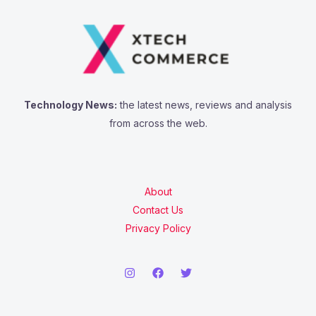
Technology News:
the latest news, reviews and analysis
from across the web.
About
Contact Us
Privacy Policy