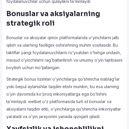
foydalanuvchilar uchun qulaylikni ta’minlaydi.
Bonuslar va aksiyalarning
strategik roli
Bonuslar va aksiyalar qimor platformalarida o’yinchilarni jalb
qilish va ularning faolligini oshirishning muhim vositasidir. Bu
takliflar yangi foydalanuvchilarni ro’yxatdan o’tishga undash,
mavjud o’yinchilarni rag’batlantirish va umumiy o’yin tajribasini
boyitish uchun mo’ljallangan.
Strategik bonus tizimlari o’yinchilarga qo’shimcha mablag’lar
yoki bepul aylanishlar taqdim etishi mumkin, bu esa ularning
o’yin davomida ko’proq imkoniyatlarga ega bo’lishini
ta’minlaydi. melbet o’z platformasida turli xil bonuslar va
aksiyalarni taqdim etib, o’yinchilarga qo’shimcha imkoniyatlar
yaratadi va o’yin jarayonini yanada qiziqarli qiladi.