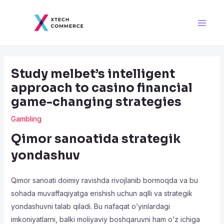
Skip
Post
Main
to
navigation
Men
content
Study melbet’s intelligent
approach to casino financial
game-changing strategies
Gambling
Qimor sanoatida strategik
yondashuv
Qimor sanoati doimiy ravishda rivojlanib bormoqda va bu
sohada muvaffaqiyatga erishish uchun aqlli va strategik
yondashuvni talab qiladi. Bu nafaqat o’yinlardagi
imkoniyatlarni, balki moliyaviy boshqaruvni ham o’z ichiga