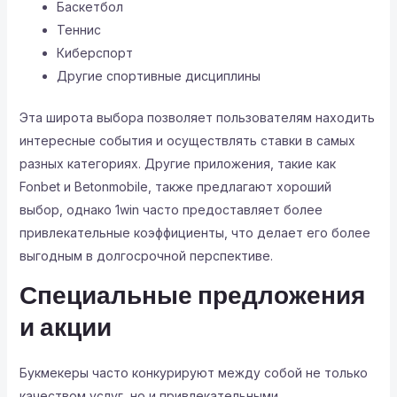
Баскетбол
Теннис
Киберспорт
Другие спортивные дисциплины
Эта широта выбора позволяет пользователям находить
интересные события и осуществлять ставки в самых
разных категориях. Другие приложения, такие как
Fonbet и Betonmobile, также предлагают хороший
выбор, однако 1win часто предоставляет более
привлекательные коэффициенты, что делает его более
выгодным в долгосрочной перспективе.
Специальные предложения
и акции
Букмекеры часто конкурируют между собой не только
качеством услуг, но и привлекательными