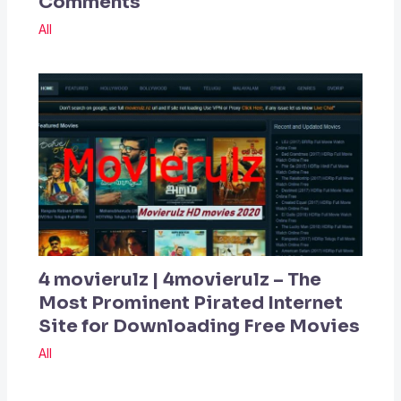
Comments
All
4 movierulz | 4movierulz – The
Most Prominent Pirated Internet
Site for Downloading Free Movies
All