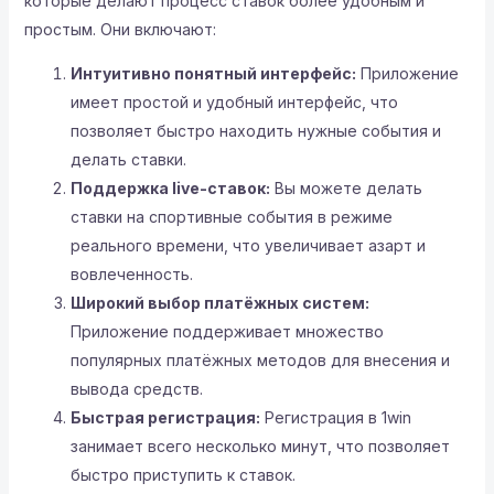
которые делают процесс ставок более удобным и
простым. Они включают:
Интуитивно понятный интерфейс:
Приложение
имеет простой и удобный интерфейс, что
позволяет быстро находить нужные события и
делать ставки.
Поддержка live-ставок:
Вы можете делать
ставки на спортивные события в режиме
реального времени, что увеличивает азарт и
вовлеченность.
Широкий выбор платёжных систем:
Приложение поддерживает множество
популярных платёжных методов для внесения и
вывода средств.
Быстрая регистрация:
Регистрация в 1win
занимает всего несколько минут, что позволяет
быстро приступить к ставок.