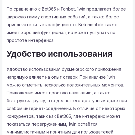
По сравнению с Bet365 и Fonbet, 1win предлагает более
широкую гамму спортивных событий, а также более
привлекательные коэффициенты. Betonmobile также
имеет хороший функционал, но может уступать по
простоте интерфейса.
Удобство использования
Удобство использования букмекерского приложения
напрямую влияет на опыт ставок. При анализе 1win
можно отметить несколько положительных моментов.
Приложение имеет простую навигацию, а также
быструю загрузку, что делает его доступным даже при
слабом интернет-соединении. В отличие от некоторых
конкурентов, таких как Bet365, где интерфейс может
показаться перегруженным, 1win остаётся
минималистичным и понятным для пользователей