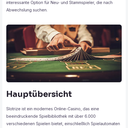
interessante Option für Neu- und Stammspieler, die nach
Abwechslung suchen.
Hauptübersicht
Slotrize ist ein modernes Online-Casino, das eine
beeindruckende Spielbibliothek mit über 6.000
verschiedenen Spielen bietet, einschließlich Spielautomaten