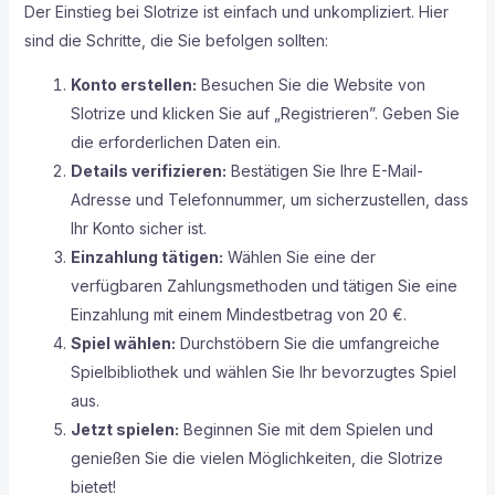
Der Einstieg bei Slotrize ist einfach und unkompliziert. Hier
sind die Schritte, die Sie befolgen sollten:
Konto erstellen:
Besuchen Sie die Website von
Slotrize und klicken Sie auf „Registrieren”. Geben Sie
die erforderlichen Daten ein.
Details verifizieren:
Bestätigen Sie Ihre E-Mail-
Adresse und Telefonnummer, um sicherzustellen, dass
Ihr Konto sicher ist.
Einzahlung tätigen:
Wählen Sie eine der
verfügbaren Zahlungsmethoden und tätigen Sie eine
Einzahlung mit einem Mindestbetrag von 20 €.
Spiel wählen:
Durchstöbern Sie die umfangreiche
Spielbibliothek und wählen Sie Ihr bevorzugtes Spiel
aus.
Jetzt spielen:
Beginnen Sie mit dem Spielen und
genießen Sie die vielen Möglichkeiten, die Slotrize
bietet!