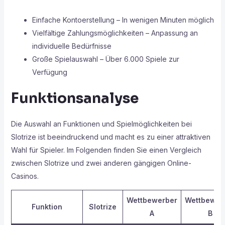
Einfache Kontoerstellung – In wenigen Minuten möglich
Vielfältige Zahlungsmöglichkeiten – Anpassung an
individuelle Bedürfnisse
Große Spielauswahl – Über 6.000 Spiele zur
Verfügung
Funktionsanalyse
Die Auswahl an Funktionen und Spielmöglichkeiten bei
Slotrize ist beeindruckend und macht es zu einer attraktiven
Wahl für Spieler. Im Folgenden finden Sie einen Vergleich
zwischen Slotrize und zwei anderen gängigen Online-
Casinos.
Wettbewerber
Wettbewer
Funktion
Slotrize
A
B