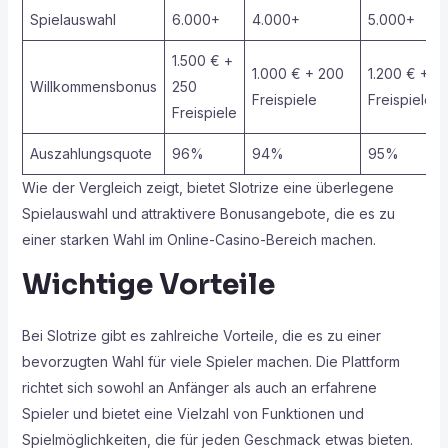
Spielauswahl
6.000+
4.000+
5.000+
1.500 € +
1.000 € + 200
1.200 € + 1
Willkommensbonus
250
Freispiele
Freispiele
Freispiele
Auszahlungsquote
96%
94%
95%
Wie der Vergleich zeigt, bietet Slotrize eine überlegene
Spielauswahl und attraktivere Bonusangebote, die es zu
einer starken Wahl im Online-Casino-Bereich machen.
Wichtige Vorteile
Bei Slotrize gibt es zahlreiche Vorteile, die es zu einer
bevorzugten Wahl für viele Spieler machen. Die Plattform
richtet sich sowohl an Anfänger als auch an erfahrene
Spieler und bietet eine Vielzahl von Funktionen und
Spielmöglichkeiten, die für jeden Geschmack etwas bieten.