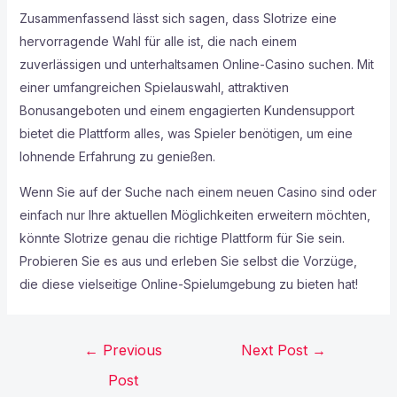
Zusammenfassend lässt sich sagen, dass Slotrize eine
hervorragende Wahl für alle ist, die nach einem
zuverlässigen und unterhaltsamen Online-Casino suchen. Mit
einer umfangreichen Spielauswahl, attraktiven
Bonusangeboten und einem engagierten Kundensupport
bietet die Plattform alles, was Spieler benötigen, um eine
lohnende Erfahrung zu genießen.
Wenn Sie auf der Suche nach einem neuen Casino sind oder
einfach nur Ihre aktuellen Möglichkeiten erweitern möchten,
könnte Slotrize genau die richtige Plattform für Sie sein.
Probieren Sie es aus und erleben Sie selbst die Vorzüge,
die diese vielseitige Online-Spielumgebung zu bieten hat!
←
Previous
Next Post
→
Post