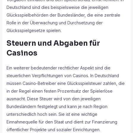
Deutschland sind dies beispielsweise die jeweiligen
Glücksspielbehörden der Bundesländer, die eine zentrale
Rolle in der Überwachung und Durchsetzung der
Glücksspielgesetze spielen.
Steuern und Abgaben für
Casinos
Ein weiterer bedeutender rechtlicher Aspekt sind die
steuerlichen Verpflichtungen von Casinos. In Deutschland
müssen Casino-Betreiber eine Glücksspielsteuer zahlen, die
in der Regel einen festen Prozentsatz der Spielerlöse
ausmacht. Diese Steuer wird von den jeweiligen
Bundesländern festgelegt und kann je nach Region
unterschiedlich hoch sein. Sie ist eine wichtige
Einnahmequelle für den Staat und dient zur Finanzierung
öffentlicher Projekte und sozialer Einrichtungen.