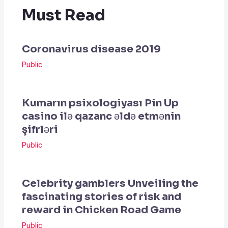
Must Read
Coronavirus disease 2019
Public
Kumarın psixologiyası Pin Up
casino ilə qazanc əldə etmənin
şifrləri
Public
Celebrity gamblers Unveiling the
fascinating stories of risk and
reward in Chicken Road Game
Public