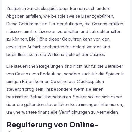
Zusätzlich zur Glücksspielsteuer können auch andere
Abgaben anfallen, wie beispielsweise Lizenzgebühren.
Diese Gebühren sind Teil der Auflagen, die Casinos erfüllen
müssen, um ihre Lizenzen zu erhalten und aufrechterhalten
zu können. Die Höhe dieser Gebühren kann von den
jeweiligen Aufsichtsbehörden festgelegt werden und
beeinflusst somit die Wirtschaftlichkeit der Casinos.
Die steuerlichen Regelungen sind nicht nur für die Betreiber
von Casinos von Bedeutung, sondern auch für die Spieler. In
einigen Fällen können Gewinne aus Glücksspielen
steuerpflichtig sein, insbesondere wenn sie einen
bestimmten Betrag überschreiten. Spieler sollten sich daher
über die geltenden steuerlichen Bestimmungen informieren,
um unerwartete finanzielle Verpflichtungen zu vermeiden.
Regulierung von Online-