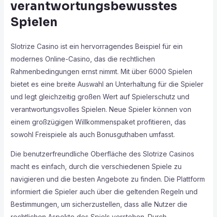
verantwortungsbewusstes
Spielen
Slotrize Casino ist ein hervorragendes Beispiel für ein
modernes Online-Casino, das die rechtlichen
Rahmenbedingungen ernst nimmt. Mit über 6000 Spielen
bietet es eine breite Auswahl an Unterhaltung für die Spieler
und legt gleichzeitig großen Wert auf Spielerschutz und
verantwortungsvolles Spielen. Neue Spieler können von
einem großzügigen Willkommenspaket profitieren, das
sowohl Freispiele als auch Bonusguthaben umfasst.
Die benutzerfreundliche Oberfläche des Slotrize Casinos
macht es einfach, durch die verschiedenen Spiele zu
navigieren und die besten Angebote zu finden. Die Plattform
informiert die Spieler auch über die geltenden Regeln und
Bestimmungen, um sicherzustellen, dass alle Nutzer die
rechtlichen Aspekte des Spiels verstehen. Durch