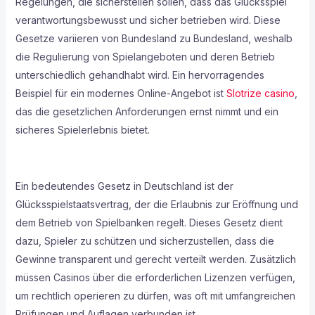
Regelungen, die sicherstellen sollen, dass das Glücksspiel
verantwortungsbewusst und sicher betrieben wird. Diese
Gesetze variieren von Bundesland zu Bundesland, weshalb
die Regulierung von Spielangeboten und deren Betrieb
unterschiedlich gehandhabt wird. Ein hervorragendes
Beispiel für ein modernes Online-Angebot ist
Slotrize casino
,
das die gesetzlichen Anforderungen ernst nimmt und ein
sicheres Spielerlebnis bietet.
Ein bedeutendes Gesetz in Deutschland ist der
Glücksspielstaatsvertrag, der die Erlaubnis zur Eröffnung und
dem Betrieb von Spielbanken regelt. Dieses Gesetz dient
dazu, Spieler zu schützen und sicherzustellen, dass die
Gewinne transparent und gerecht verteilt werden. Zusätzlich
müssen Casinos über die erforderlichen Lizenzen verfügen,
um rechtlich operieren zu dürfen, was oft mit umfangreichen
Prüfungen und Auflagen verbunden ist.