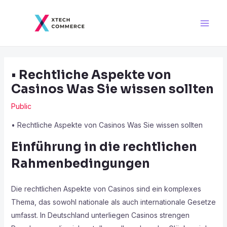
Skip
Post
Main
to
navigation
Men
content
• Rechtliche Aspekte von
Casinos Was Sie wissen sollten
Public
• Rechtliche Aspekte von Casinos Was Sie wissen sollten
Einführung in die rechtlichen
Rahmenbedingungen
Die rechtlichen Aspekte von Casinos sind ein komplexes
Thema, das sowohl nationale als auch internationale Gesetze
umfasst. In Deutschland unterliegen Casinos strengen