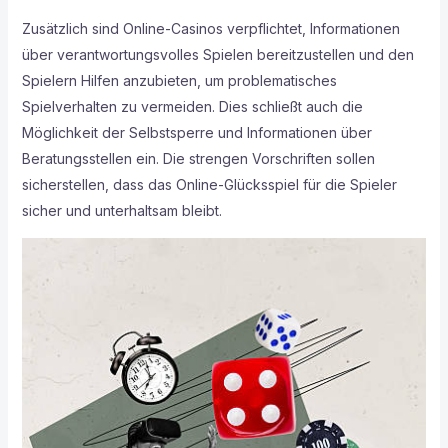
Zusätzlich sind Online-Casinos verpflichtet, Informationen
über verantwortungsvolles Spielen bereitzustellen und den
Spielern Hilfen anzubieten, um problematisches
Spielverhalten zu vermeiden. Dies schließt auch die
Möglichkeit der Selbstsperre und Informationen über
Beratungsstellen ein. Die strengen Vorschriften sollen
sicherstellen, dass das Online-Glücksspiel für die Spieler
sicher und unterhaltsam bleibt.