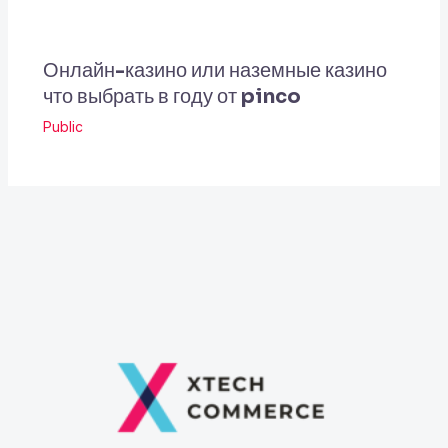
Онлайн-казино или наземные казино
что выбрать в году от pinco
Public