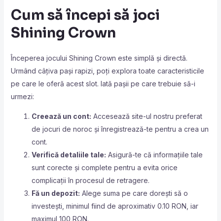
Cum să începi să joci
Shining Crown
Începerea jocului Shining Crown este simplă și directă.
Urmând câțiva pași rapizi, poți explora toate caracteristicile
pe care le oferă acest slot. Iată pașii pe care trebuie să-i
urmezi:
Creează un cont:
Accesează site-ul nostru preferat
de jocuri de noroc și înregistrează-te pentru a crea un
cont.
Verifică detaliile tale:
Asigură-te că informațiile tale
sunt corecte și complete pentru a evita orice
complicații în procesul de retragere.
Fă un depozit:
Alege suma pe care dorești să o
investești, minimul fiind de aproximativ 0.10 RON, iar
maximul 100 RON.