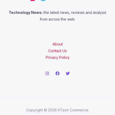
Technology News:
the latest news, reviews and analysis
from across the web.
About
Contact Us
Privacy Policy
Copyright © 2026 XTech Commerce.