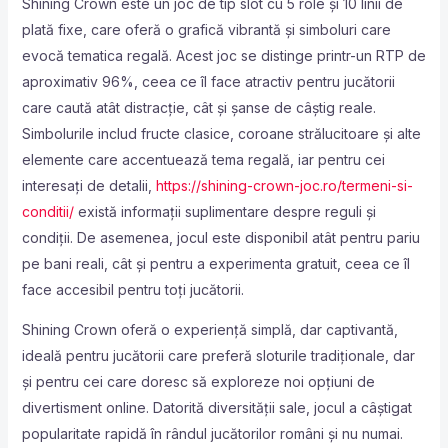
Shining Crown este un joc de tip slot cu 5 role și 10 linii de
plată fixe, care oferă o grafică vibrantă și simboluri care
evocă tematica regală. Acest joc se distinge printr-un RTP de
aproximativ 96%, ceea ce îl face atractiv pentru jucătorii
care caută atât distracție, cât și șanse de câștig reale.
Simbolurile includ fructe clasice, coroane strălucitoare și alte
elemente care accentuează tema regală, iar pentru cei
interesați de detalii,
https://shining-crown-joc.ro/termeni-si-
conditii/
există informații suplimentare despre reguli și
condiții. De asemenea, jocul este disponibil atât pentru pariu
pe bani reali, cât și pentru a experimenta gratuit, ceea ce îl
face accesibil pentru toți jucătorii.
Shining Crown oferă o experiență simplă, dar captivantă,
ideală pentru jucătorii care preferă sloturile tradiționale, dar
și pentru cei care doresc să exploreze noi opțiuni de
divertisment online. Datorită diversității sale, jocul a câștigat
popularitate rapidă în rândul jucătorilor români și nu numai.