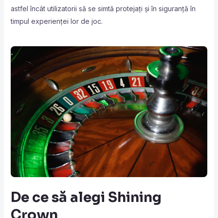
astfel încât utilizatorii să se simtă protejați și în siguranță în
timpul experienței lor de joc.
De ce să alegi Shining
Crown