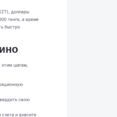
KZT), доллары
00 тенге, а время
ть быстро
зино
 этим шагам,
трационную
вердить свою
 счета и внесите