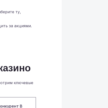
берите ту,
ить за акциями.
казино
смотрим ключевые
онкурент B