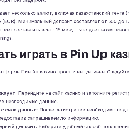
ает несколько валют, включая казахстанский тенге (
 (EUR). Минимальный депозит составляет от 500 до 10
ожет составлять всего 15 минут, что дает возможнос
nings.
ать играть в Pin Up ка
латформе Пин Ап казино прост и интуитивен. Следуйте
ккаунт:
Перейдите на сайт казино и заполните регис
ав необходимые данные.
е свои данные:
После регистрации необходимо подт
предоставив запрашиваемую информацию.
ервый депозит:
Выберите удобный способ пополнения