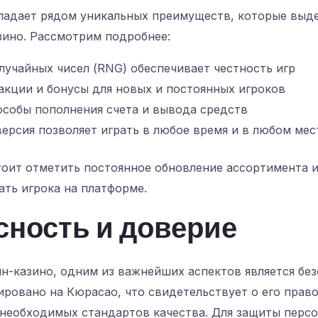
ладает рядом уникальных преимуществ, которые выде
зино. Рассмотрим подробнее:
лучайных чисел (RNG) обеспечивает честность игр
акции и бонусы для новых и постоянных игроков
собы пополнения счета и вывода средств
ерсия позволяет играть в любое время и в любом мес
оит отметить постоянное обновление ассортимента иг
ать игрока на платформе.
сность и доверие
н-казино, одним из важнейших аспектов является без
ировано на Кюрасао, что свидетельствует о его прав
необходимых стандартов качества. Для защиты перс