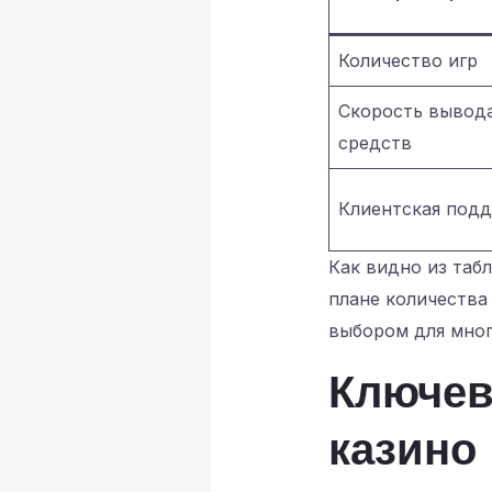
Количество игр
Скорость вывод
средств
Клиентская под
Как видно из таб
плане количества
выбором для мног
Ключев
казино