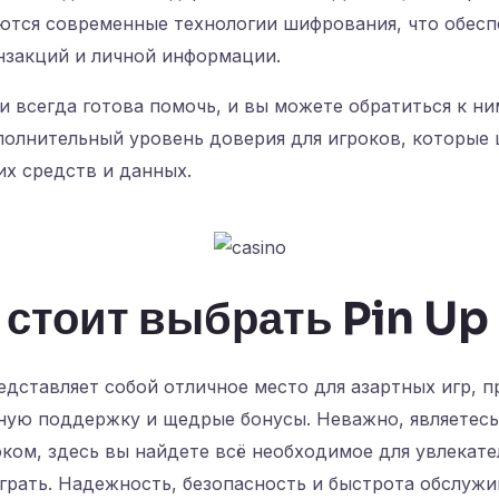
ются современные технологии шифрования, что обесп
нзакций и личной информации.
 всегда готова помочь, и вы можете обратиться к ни
ополнительный уровень доверия для игроков, которые 
их средств и данных.
 стоит выбрать Pin Up
едставляет собой отличное место для азартных игр, 
ную поддержку и щедрые бонусы. Неважно, являетесь
ком, здесь вы найдете всё необходимое для увлекате
рать. Надежность, безопасность и быстрота обслужи