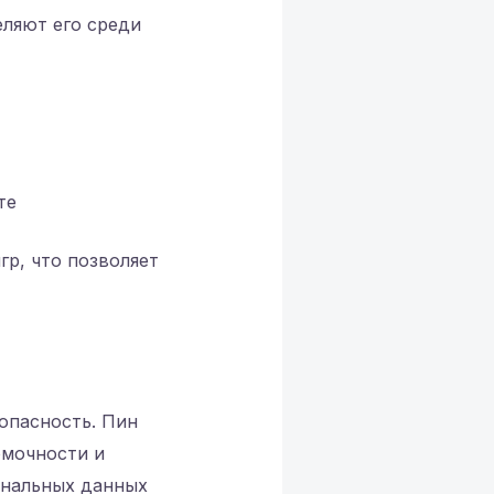
ляют его среди
те
р, что позволяет
опасность. Пин
омочности и
ональных данных