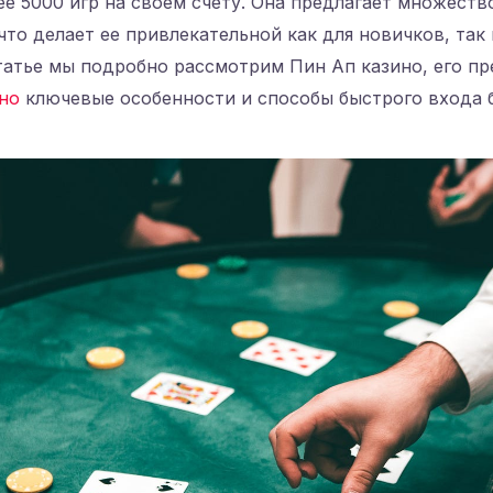
е 5000 игр на своем счету. Она предлагает множеств
что делает ее привлекательной как для новичков, так
статье мы подробно рассмотрим Пин Ап казино, его пр
но
ключевые особенности и способы быстрого входа б