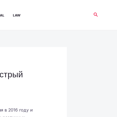
Search
AL
LAW
ыстрый
 в 2016 году и