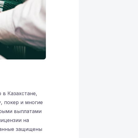
 в Казахстане,
, покер и многие
трыми выплатами
лицензии на
 данные защищены