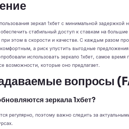
ение
ользования зеркал 1хбет с минимальной задержкой 
обеспечить стабильный доступ к ставкам на большие
я при этом в скорости и качестве. С каждым разом пр
 комфортным, а риск упустить выгодные предложения
опробовали использовать зеркало 1хбет, самое время 
се возможности, которые оно предлагает.
задаваемые вопросы (
 обновляются зеркала 1хбет?
тся регулярно, поэтому важно следить за актуальным
рсах.