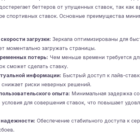
едостерегает беттеров от упущенных ставок, так как 
ре спортивных ставок. Основные преимущества мини
скорости загрузки:
Зеркала оптимизированы для быс
ет моментально загружать страницы.
ременных потерь:
Чем меньше времени требуется для
ок сможет сделать ставку.
ктуальной информации:
Быстрый доступ к лайв-ставк
 снижает риски неверных решений.
пользовательского опыта:
Минимальная задержка со
 условия для совершения ставок, что повышает удов
 надежности:
Обеспечение стабильного доступа к сер
сбоев.