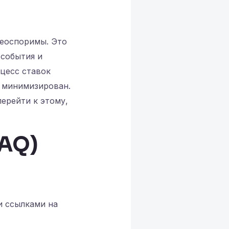
неоспоримы. Это
 события и
оцесс ставок
 минимизирован.
перейти к этому,
FAQ)
и ссылками на