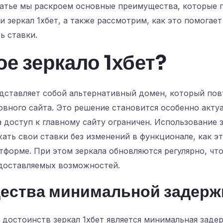
татье мы раскроем основные преимущества, которые 
и зеркал 1хбет, а также рассмотрим, как это помогае
ь ставки.
ое зеркало 1хбет?
едставляет собой альтернативный домен, который пов
вного сайта. Это решение становится особенно акту
а доступ к главному сайту ограничен. Использование 
ать свои ставки без изменений в функционале, как эт
тформе. При этом зеркала обновляются регулярно, чт
доставляемых возможностей.
ества минимальной задерж
 достоинств зеркал 1хбет является минимальная заде