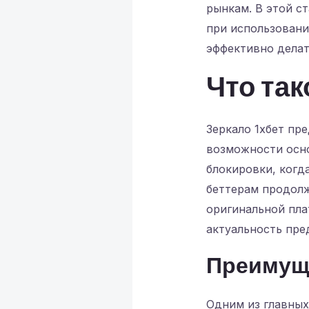
рынкам. В этой с
при использовани
эффективно делат
Что так
Зеркало 1хбет пр
возможности осно
блокировки, когд
беттерам продолж
оригинальной пла
актуальность пре
Преимущ
Одним из главных