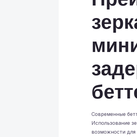
зерк
мин
заде
бетт
Современные бетт
Использование зе
возможности для 