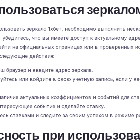
пользоваться зеркалом
ользовать зеркало 1хбет, необходимо выполнить неск
 убедитесь, что вы имеете доступ к актуальному адре
йти на официальных страницах или в проверенных ис
следующие действия:
ш браузер и введите адрес зеркала.
уйтесь или войдите в свою учетную запись, если у ва
аличие актуальных коэффициентов и событий для ста
тересующее событие и сделайте ставку.
сь ставками и следите за своим успехом в режиме р
сность при использов