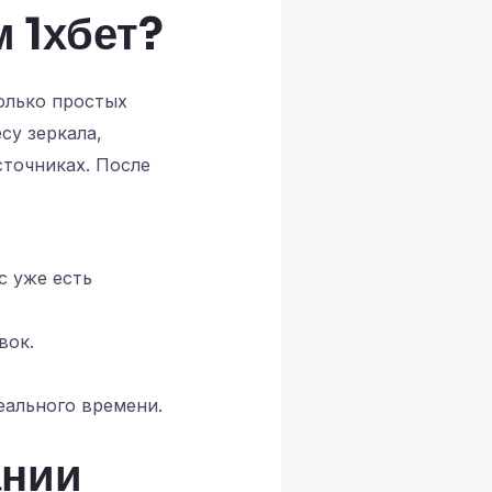
 1хбет?
олько простых
су зеркала,
точниках. После
с уже есть
вок.
еального времени.
ании