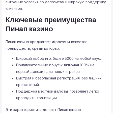
выгодные условия по депозитам и широкую поддержку
клиентов.
Ключевые преимущества
Пинап казино
Пинап казино предлагает игрокам множество
преимуществ, среди которых:
Широкий выбор игр: более 5000 на любой вкус.
Привлекательные бонусы: включая 100% на
первый депозит для новых игроков.
Быстрая и безопасная регистрация: без лишних
препятствий.
Поддержка местной валюты: позволяет легко
проводить транзакции.
Эти характеристики делают Пинап казино