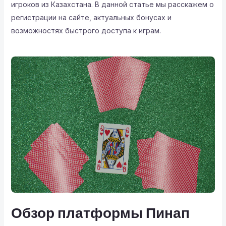
игроков из Казахстана. В данной статье мы расскажем о
регистрации на сайте, актуальных бонусах и
возможностях быстрого доступа к играм.
Обзор платформы Пинап