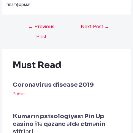
платформа!
←
Previous
Next Post
→
Post
Must Read
Coronavirus disease 2019
Public
Kumarın psixologiyası Pin Up
casino ilə qazanc əldə etmənin
şifrləri