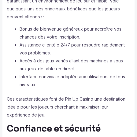
garantissant un environnement de jeu sûr et fiable. Voici
quelques-uns des principaux bénéfices que les joueurs
peuvent attendre :
Bonus de bienvenue généreux pour accroître vos
chances dès votre inscription.
Assistance clientèle 24/7 pour résoudre rapidement
vos problèmes.
Accès à des jeux variés allant des machines à sous
aux jeux de table en direct.
Interface conviviale adaptée aux utilisateurs de tous
niveaux.
Ces caractéristiques font de Pin Up Casino une destination
idéale pour les joueurs cherchant à maximiser leur
expérience de jeu.
Confiance et sécurité