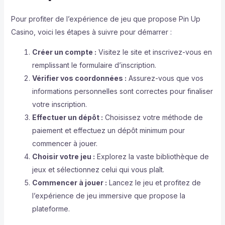
Pour profiter de l’expérience de jeu que propose Pin Up
Casino, voici les étapes à suivre pour démarrer :
Créer un compte :
Visitez le site et inscrivez-vous en
remplissant le formulaire d’inscription.
Vérifier vos coordonnées :
Assurez-vous que vos
informations personnelles sont correctes pour finaliser
votre inscription.
Effectuer un dépôt :
Choisissez votre méthode de
paiement et effectuez un dépôt minimum pour
commencer à jouer.
Choisir votre jeu :
Explorez la vaste bibliothèque de
jeux et sélectionnez celui qui vous plaît.
Commencer à jouer :
Lancez le jeu et profitez de
l’expérience de jeu immersive que propose la
plateforme.