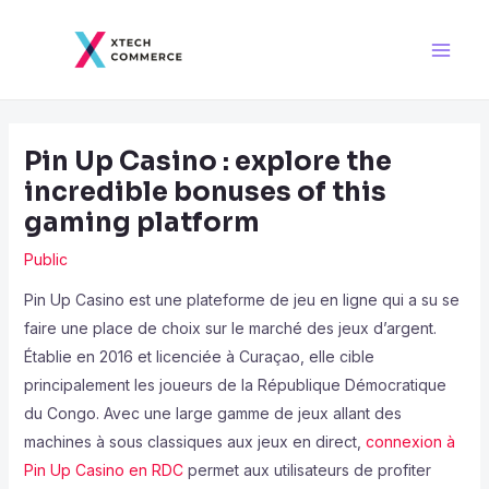
Skip
Post
Main
to
navigation
Men
content
Pin Up Casino : explore the
incredible bonuses of this
gaming platform
Public
Pin Up Casino est une plateforme de jeu en ligne qui a su se
faire une place de choix sur le marché des jeux d’argent.
Établie en 2016 et licenciée à Curaçao, elle cible
principalement les joueurs de la République Démocratique
du Congo. Avec une large gamme de jeux allant des
machines à sous classiques aux jeux en direct,
connexion à
Pin Up Casino en RDC
permet aux utilisateurs de profiter