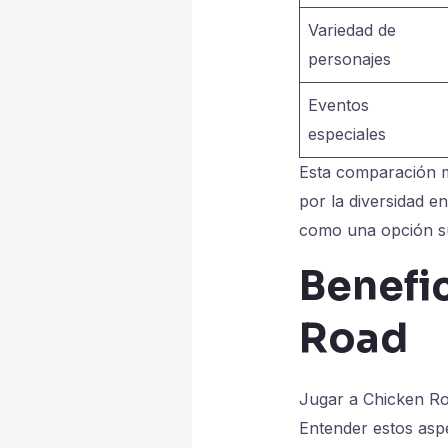
Variedad de
personajes
Eventos
especiales
Esta comparación m
por la diversidad en
como una opción su
Benefic
Road
Jugar a Chicken Roa
Entender estos asp