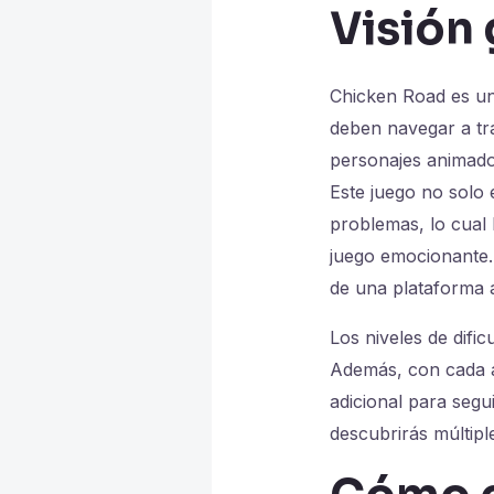
Visión
Chicken Road es un 
deben navegar a tra
personajes animado
Este juego no solo 
problemas, lo cual
juego emocionante. 
de una plataforma 
Los niveles de difi
Además, con cada 
adicional para seg
descubrirás múltip