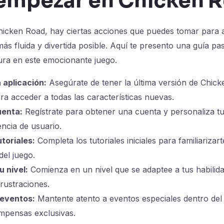
mpezar en Chicken 
hicken Road, hay ciertas acciones que puedes tomar para 
más fluida y divertida posible. Aquí te presento una guía p
ra en este emocionante juego.
 aplicación:
Asegúrate de tener la última versión de Chick
ara acceder a todas las características nuevas.
uenta:
Regístrate para obtener una cuenta y personaliza tu
ncia de usuario.
toriales:
Completa los tutoriales iniciales para familiarizar
el juego.
u nivel:
Comienza en un nivel que se adaptee a tus habilida
frustraciones.
 eventos:
Mantente atento a eventos especiales dentro del
mpensas exclusivas.