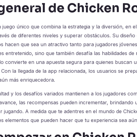
 general de Chicken R
juego único que combina la estrategia y la diversión, en el
vés de diferentes niveles y superar obstáculos. Su diseño 
s hacen que sea un atractivo tanto para jugadores jóvene
es entretenido, sino que también desafía las habilidades de
 lo convierte en una apuesta segura para quienes buscan u
Con la llegada de la app relacionada, los usuarios se prep
aún más enriquecedora.
cultad y los desafíos variados mantienen a los jugadores co
avance, las recompensas pueden incrementar, brindando 
uir jugando. A medida que te adentres en el mundo de Chic
les elementos que pueden hacer que tu experiencia sea aún