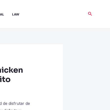
Search
AL
LAW
hicken
ito
 de disfrutar de