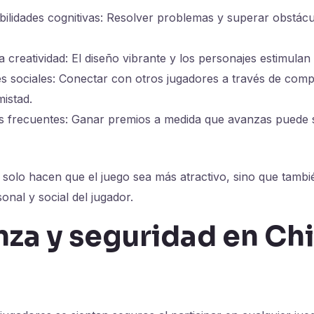
bilidades cognitivas: Resolver problemas y superar obstácu
 creatividad: El diseño vibrante y los personajes estimulan 
s sociales: Conectar con otros jugadores a través de comp
istad.
 frecuentes: Ganar premios a medida que avanzas puede 
 solo hacen que el juego sea más atractivo, sino que tamb
onal y social del jugador.
nza y seguridad en Ch