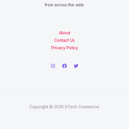
from across the web.
About
Contact Us
Privacy Policy
Copyright © 2026 XTech Commerce.