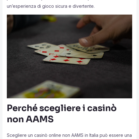
un’esperienza di gioco sicura e divertente.
Perché scegliere i casinò
non AAMS
Scegliere un casinò online non AAMS in Italia può essere una