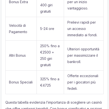
Bonus Extra
per un inizio
400 giri
vantaggioso.
gratuiti
Prelievi rapidi per
Velocità di
5-24 ore
un accesso
Pagamento
immediato ai fondi.
250% fino a
Ulteriori opportunità
€2500 +
Altri Bonus
per massimizzare il
250 giri
bankroll.
gratuiti
Offerte eccezionali
325% fino a
Bonus Speciali
per i giocatori più
€4725
fedeli.
Questa tabella evidenzia l’importanza di scegliere un casinò
che offre vantaggi tangibili. Con bonus significativi e opzioni