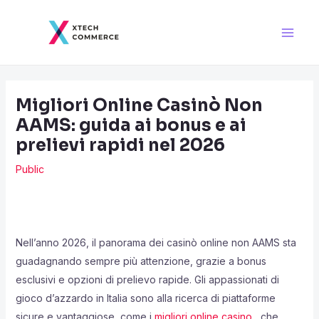
Skip
Post
Main
to
navigation
Men
content
Migliori Online Casinò Non
AAMS: guida ai bonus e ai
prelievi rapidi nel 2026
Public
Nell’anno 2026, il panorama dei casinò online non AAMS sta
guadagnando sempre più attenzione, grazie a bonus
esclusivi e opzioni di prelievo rapide. Gli appassionati di
gioco d’azzardo in Italia sono alla ricerca di piattaforme
sicure e vantaggiose, come i
migliori online casino
, che