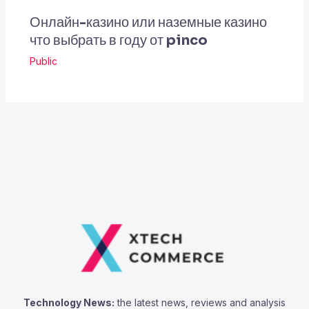
Онлайн-казино или наземные казино
что выбрать в году от pinco
Public
Technology News:
the latest news, reviews and analysis