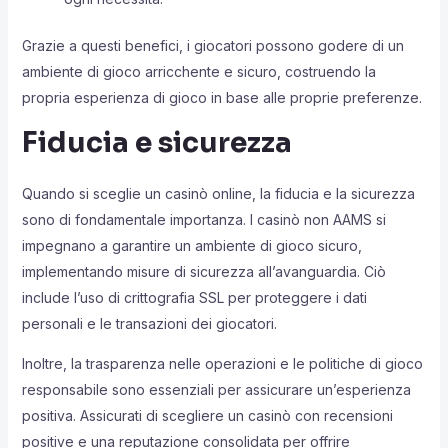
Grazie a questi benefici, i giocatori possono godere di un
ambiente di gioco arricchente e sicuro, costruendo la
propria esperienza di gioco in base alle proprie preferenze.
Fiducia e sicurezza
Quando si sceglie un casinò online, la fiducia e la sicurezza
sono di fondamentale importanza. I casinò non AAMS si
impegnano a garantire un ambiente di gioco sicuro,
implementando misure di sicurezza all’avanguardia. Ciò
include l’uso di crittografia SSL per proteggere i dati
personali e le transazioni dei giocatori.
Inoltre, la trasparenza nelle operazioni e le politiche di gioco
responsabile sono essenziali per assicurare un’esperienza
positiva. Assicurati di scegliere un casinò con recensioni
positive e una reputazione consolidata per offrire