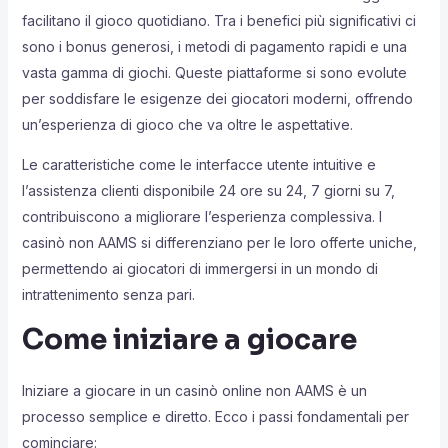
facilitano il gioco quotidiano. Tra i benefici più significativi ci
sono i bonus generosi, i metodi di pagamento rapidi e una
vasta gamma di giochi. Queste piattaforme si sono evolute
per soddisfare le esigenze dei giocatori moderni, offrendo
un’esperienza di gioco che va oltre le aspettative.
Le caratteristiche come le interfacce utente intuitive e
l’assistenza clienti disponibile 24 ore su 24, 7 giorni su 7,
contribuiscono a migliorare l’esperienza complessiva. I
casinò non AAMS si differenziano per le loro offerte uniche,
permettendo ai giocatori di immergersi in un mondo di
intrattenimento senza pari.
Come iniziare a giocare
Iniziare a giocare in un casinò online non AAMS è un
processo semplice e diretto. Ecco i passi fondamentali per
cominciare: