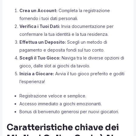
Crea un Account:
Completa la registrazione
fornendo i tuoi dati personali.
Verifica i Tuoi Dati:
Invia documentazione per
confermare la tua identità e la tua residenza.
Effettua un Deposito:
Scegli un metodo di
pagamento e deposita fondi sul tuo conto.
Scegli il Tuo Gioco:
Naviga tra le diverse opzioni di
gioco, dalle slot ai giochi da tavolo.
Inizia a Giocare:
Avvia il tuo gioco preferito e goditi
l’esperienza!
Registrazione veloce e semplice.
Accesso immediato a giochi emozionanti.
Bonus di benvenuto generosi per nuovi giocatori.
Caratteristiche chiave dei