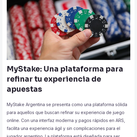
MyStake: Una plataforma para
refinar tu experiencia de
apuestas
MyStake Argentina se presenta como una plataforma sólida
para aquellos que buscan refinar su experiencia de juego
online. Con una interfaz moderna y pagos rápidos en ARS,
facilita una experiencia ágil y sin complicaciones para el
jugador argentino. La plataforma está diseñada para ser