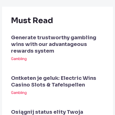
Must Read
Generate trustworthy gambling
wins with our advantageous
rewards system
Gambling
Ontketen je geluk: Electric Wins
Casino Slots & Tafelspellen
Gambling
Osiągnij status elity Twoja