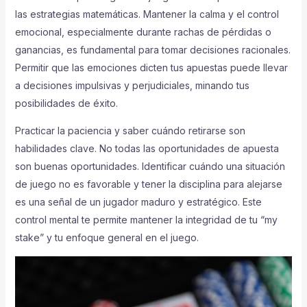
las estrategias matemáticas. Mantener la calma y el control
emocional, especialmente durante rachas de pérdidas o
ganancias, es fundamental para tomar decisiones racionales.
Permitir que las emociones dicten tus apuestas puede llevar
a decisiones impulsivas y perjudiciales, minando tus
posibilidades de éxito.
Practicar la paciencia y saber cuándo retirarse son
habilidades clave. No todas las oportunidades de apuesta
son buenas oportunidades. Identificar cuándo una situación
de juego no es favorable y tener la disciplina para alejarse
es una señal de un jugador maduro y estratégico. Este
control mental te permite mantener la integridad de tu “my
stake” y tu enfoque general en el juego.