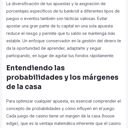
La diversificación de tus apuestas y la asignación de
porcentajes específicos de tu bankroll a diferentes tipos de
juegos o eventos también son tácticas valiosas. Evitar
apostar una gran parte de tu capital en una sola apuesta
reduce el riesgo y permite que tu saldo se mantenga más
estable. Un enfoque conservador en la gestión del dinero te
da la oportunidad de aprender, adaptarte y seguir
participando, en lugar de agotar tus fondos rápidamente.
Entendiendo las
probabilidades y los márgenes
de la casa
Para optimizar cualquier apuesta, es esencial comprender el
concepto de probabilidades y cómo influyen en el juego.
Cada juego de casino tiene un margen de la casa (house
edge), que es la ventaja matemática inherente que el casino