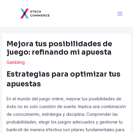
Skip
Post
Main
to
navigation
Men
content
Mejora tus posibilidades de
juego: refinando mi apuesta
Gambling
Estrategias para optimizar tus
apuestas
En el mundo del juego online, mejorar tus posibilidades de
éxito no es solo cuestión de suerte. Implica una combinación
de conocimiento, estrategia y disciplina. Comprender las
probabilidades, elegir los juegos adecuados y gestionar tu
bankroll de manera efectiva son pilares fundamentales para