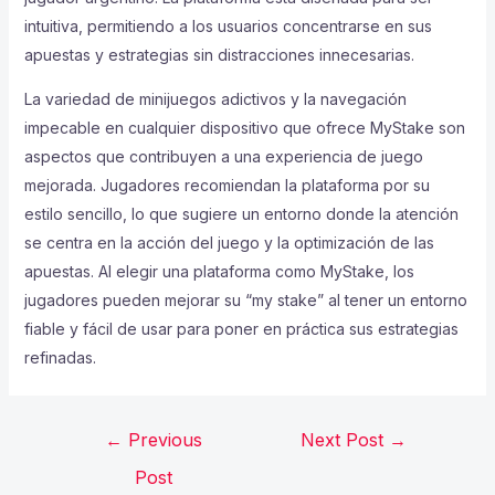
intuitiva, permitiendo a los usuarios concentrarse en sus
apuestas y estrategias sin distracciones innecesarias.
La variedad de minijuegos adictivos y la navegación
impecable en cualquier dispositivo que ofrece MyStake son
aspectos que contribuyen a una experiencia de juego
mejorada. Jugadores recomiendan la plataforma por su
estilo sencillo, lo que sugiere un entorno donde la atención
se centra en la acción del juego y la optimización de las
apuestas. Al elegir una plataforma como MyStake, los
jugadores pueden mejorar su “my stake” al tener un entorno
fiable y fácil de usar para poner en práctica sus estrategias
refinadas.
←
Previous
Next Post
→
Post