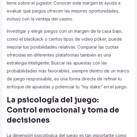
tiene sobre el jugador. Conocer este margen te ayuda a
evaluar qué juegos ofrecen las mejores oportunidades,
incluso con la ventaja del casino.
Investigar y elegir juegos con un margen de la casa bajo,
como el blackjack o ciertos tipos de video póker, puede
mejorar tus posibilidades relativas. Comparar las cuotas
ofrecidas en diferentes plataformas también es una
estrategia inteligente. Buscar las apuestas con las
probabilidades más favorables, siempre dentro de un marco
de juego responsable, es una forma directa de refinar tu
enfoque de apuestas y potenciar tu “my stake” en el juego.
La psicología del juego:
Control emocional y toma de
decisiones
La dimensión psicológica del juego es tan importante como