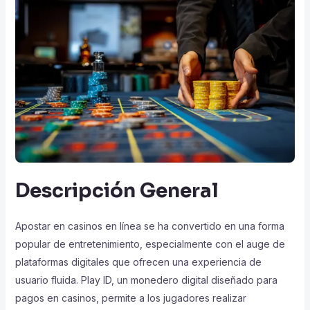
Descripción General
Apostar en casinos en línea se ha convertido en una forma
popular de entretenimiento, especialmente con el auge de
plataformas digitales que ofrecen una experiencia de
usuario fluida. Play ID, un monedero digital diseñado para
pagos en casinos, permite a los jugadores realizar