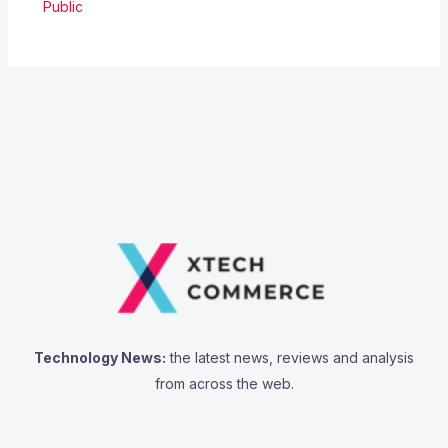
Public
Technology News:
the latest news, reviews and analysis
from across the web.