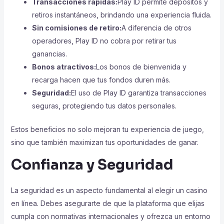
Transacciones rápidas:
Play ID permite depósitos y
retiros instantáneos, brindando una experiencia fluida.
Sin comisiones de retiro:
A diferencia de otros
operadores, Play ID no cobra por retirar tus
ganancias.
Bonos atractivos:
Los bonos de bienvenida y
recarga hacen que tus fondos duren más.
Seguridad:
El uso de Play ID garantiza transacciones
seguras, protegiendo tus datos personales.
Estos beneficios no solo mejoran tu experiencia de juego,
sino que también maximizan tus oportunidades de ganar.
Confianza y Seguridad
La seguridad es un aspecto fundamental al elegir un casino
en línea. Debes asegurarte de que la plataforma que elijas
cumpla con normativas internacionales y ofrezca un entorno