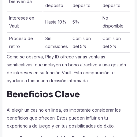
bienvenida
depósito
depósito
depósito
Intereses en
No
Hasta 10%
5%
Vault
disponible
Proceso de
Sin
Comisión
Comisión
retiro
comisiones
del 5%
del 2%
Como se observa, Play ID ofrece varias ventajas
significativas, que incluyen un bono atractivo y una gestión
de intereses en su función Vault. Esta comparación te
ayudará a tomar una decisión informada.
Beneficios Clave
Al elegir un casino en línea, es importante considerar los
beneficios que ofrecen. Estos pueden influir en tu
experiencia de juego y en tus posibilidades de éxito.