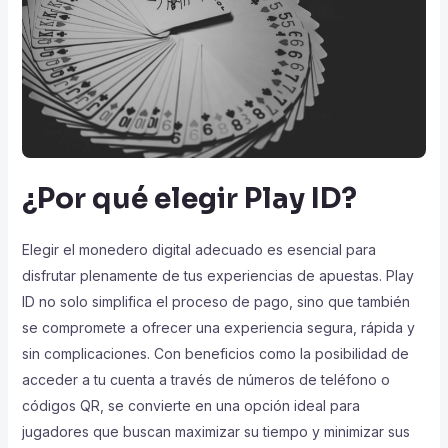
¿Por qué elegir Play ID?
Elegir el monedero digital adecuado es esencial para
disfrutar plenamente de tus experiencias de apuestas. Play
ID no solo simplifica el proceso de pago, sino que también
se compromete a ofrecer una experiencia segura, rápida y
sin complicaciones. Con beneficios como la posibilidad de
acceder a tu cuenta a través de números de teléfono o
códigos QR, se convierte en una opción ideal para
jugadores que buscan maximizar su tiempo y minimizar sus