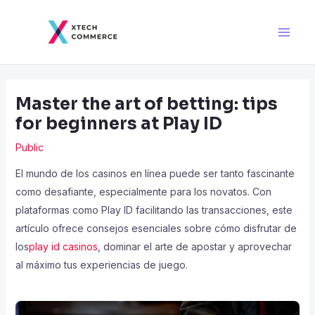
Skip
Post
Main
to
navigation
Men
content
Master the art of betting: tips
for beginners at Play ID
Public
El mundo de los casinos en línea puede ser tanto fascinante
como desafiante, especialmente para los novatos. Con
plataformas como Play ID facilitando las transacciones, este
artículo ofrece consejos esenciales sobre cómo disfrutar de
los
play id casinos
, dominar el arte de apostar y aprovechar
al máximo tus experiencias de juego.