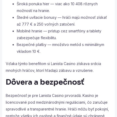
Široká ponuka hier — viac ako 10 408 rôznych
možností na hranie.
Štedré uvítacie bonusy — hráči majú možnosť získať
až 777 € a 250 voľných zatočení.
Mobilné hranie — prístup cez smartfóny a tablety
zabezpečuje flexibilitu.
Bezpečné platby — množstvo metód s minimálnym
vkladom 10 €.
Vďaka týmto benefitom si Lanista Casino získava srdcia
mnohých hráčov, ktorí hľadajú zábavu a vzrušenie.
Dôvera a bezpečnosť
Bezpečnosť je pre Lanista Casino prvoradá. Kasíno je
licencované pod medzinárodnými reguláciami, čo zaručuje
spravodlivé a transparentné hranie. Hráči môžu byť pokojní,
pretože všetky ich osobné a finančné údaje sú chránené