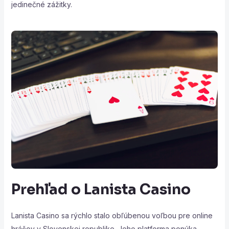
jedinečné zážitky.
Prehľad o Lanista Casino
Lanista Casino sa rýchlo stalo obľúbenou voľbou pre online
hráčov v Slovenskej republike. Jeho platforma ponúka