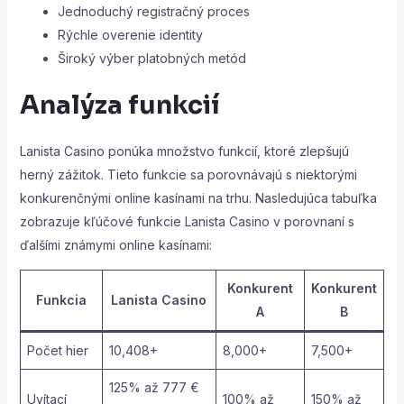
Jednoduchý registračný proces
Rýchle overenie identity
Široký výber platobných metód
Analýza funkcií
Lanista Casino ponúka množstvo funkcií, ktoré zlepšujú
herný zážitok. Tieto funkcie sa porovnávajú s niektorými
konkurenčnými online kasínami na trhu. Nasledujúca tabuľka
zobrazuje kľúčové funkcie Lanista Casino v porovnaní s
ďalšími známymi online kasínami:
Konkurent
Konkurent
Funkcia
Lanista Casino
A
B
Počet hier
10,408+
8,000+
7,500+
125% až 777 €
Uvítací
100% až
150% až