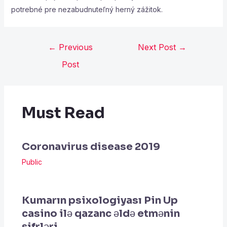
potrebné pre nezabudnuteľný herný zážitok.
←
Previous
Next Post
→
Post
Must Read
Coronavirus disease 2019
Public
Kumarın psixologiyası Pin Up
casino ilə qazanc əldə etmənin
şifrləri