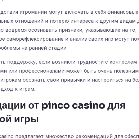
дствия игромании могут включать в себя финансовые
ьных отношений и потерю интереса к другим видам д
о вовремя осознавать признаки, указывающие на то, 
ное саморефлексирование и анализ своих игр могут по
облемы на ранней стадии.
ть поддержку, если возникли трудности с контролем 
ями или профессионалами может быть очень полезным
игрокам осознать свои привычки и настроиться на бо
дход к играм.
ации от pinco casino для
ой игры
casino предлагает множество рекомендаций для обес