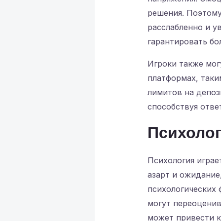
решения. Поэтому
расслабленно и у
гарантировать бо
Игроки также мог
платформах, таки
лимитов на депоз
способствуя отве
Психолог
Психология играе
азарт и ожидание
психологических 
могут переоценив
может привести к