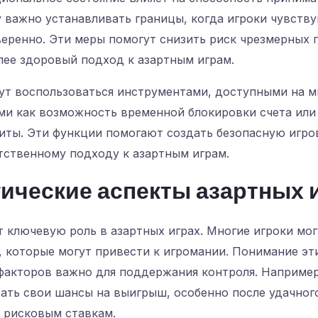
 важно устанавливать границы, когда игроки чувству
веренно. Эти меры помогут снизить риск чрезмерных 
лее здоровый подход к азартным играм.
ут воспользоваться инструментами, доступными на м
ми как возможность временной блокировки счета или
иты. Эти функции помогают создать безопасную игро
тственному подходу к азартным играм.
ические аспекты азартных 
т ключевую роль в азартных играх. Многие игроки мо
, которые могут привести к игромании. Понимание эт
факторов важно для поддержания контроля. Например
ать свои шансы на выигрыш, особенно после удачного
 рисковым ставкам.