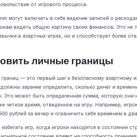
довольствие от игрового процесса.
лю могут включать в себя ведение записей о расхода
рокам видеть общую картину своих финансов. Это не 
ивычки в азартных играх, но и способствует более от
новить личные границы
 границ — это первый шаг к безопасному азартному 
 должны заранее определить, сколько денег и времен
ы. Это может быть определенная сумма, которую они 
же четкое время, отведенное на игру. Например, игр
500 рублей за вечер и ограничить себя временем в два
 избегать игр, когда игроки находятся в состоянии ст
иональное состояние влияет на способность принима