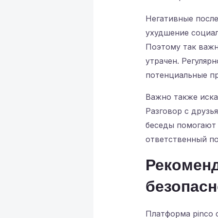
Негативные после
ухудшение социал
Поэтому так важн
утрачен. Регуляр
потенциальные пр
Важно также иска
Разговор с друзь
беседы помогают 
ответственный по
Рекоменд
безопасн
Платформа pinco 