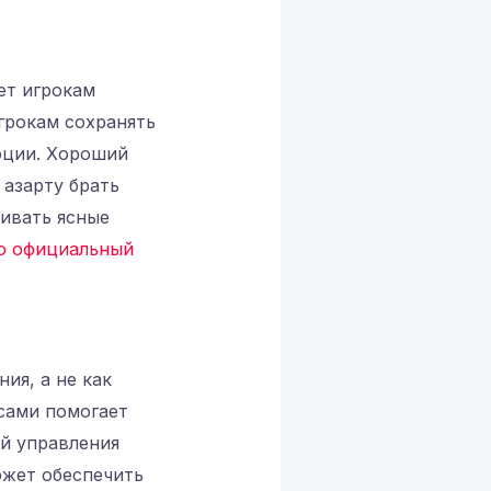
ет игрокам
грокам сохранять
оции. Хороший
 азарту брать
ливать ясные
о официальный
ия, а не как
сами помогает
ий управления
ожет обеспечить