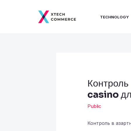
Skip
Post
to
navigation
TECHNOLOGY
content
Контроль 
casino дл
Public
Контроль в азартн