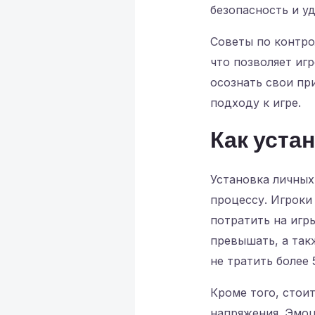
безопасность и у
Советы по контро
что позволяет иг
осознать свои пр
подходу к игре.
Как уста
Установка личных
процессу. Игроки
потратить на игр
превышать, а так
не тратить более 
Кроме того, стоит
напряжения. Эмоц