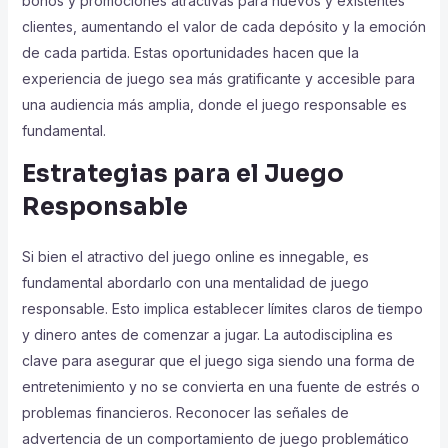
bonos y promociones atractivas para nuevos y existentes
clientes, aumentando el valor de cada depósito y la emoción
de cada partida. Estas oportunidades hacen que la
experiencia de juego sea más gratificante y accesible para
una audiencia más amplia, donde el juego responsable es
fundamental.
Estrategias para el Juego
Responsable
Si bien el atractivo del juego online es innegable, es
fundamental abordarlo con una mentalidad de juego
responsable. Esto implica establecer límites claros de tiempo
y dinero antes de comenzar a jugar. La autodisciplina es
clave para asegurar que el juego siga siendo una forma de
entretenimiento y no se convierta en una fuente de estrés o
problemas financieros. Reconocer las señales de
advertencia de un comportamiento de juego problemático