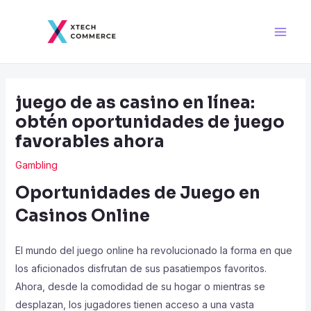
Skip
Post
Main
to
navigation
Men
content
juego de as casino en línea:
obtén oportunidades de juego
favorables ahora
Gambling
Oportunidades de Juego en
Casinos Online
El mundo del juego online ha revolucionado la forma en que
los aficionados disfrutan de sus pasatiempos favoritos.
Ahora, desde la comodidad de su hogar o mientras se
desplazan, los jugadores tienen acceso a una vasta