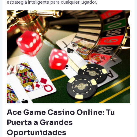
estrategia inteligente para cualquier jugador.
Ace Game Casino Online: Tu
Puerta a Grandes
Oportunidades