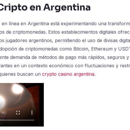
Cripto en Argentina
 en línea en Argentina está experimentando una transforma
nos de criptomonedas. Estos establecimientos digitales ofrec
os jugadores argentinos, permitiendo el uso de divisas digit
adopción de criptomonedas como Bitcoin, Ethereum y USDT
iente demanda de métodos de pago más rápidos, seguros y 
vantes en un contexto económico con fluctuaciones y restr
 quienes buscan un
crypto casino argentina
.