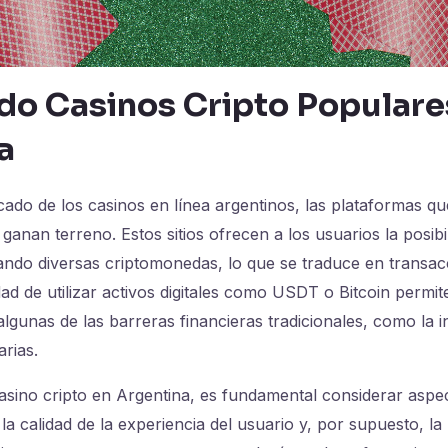
do Casinos Cripto Populare
a
ado de los casinos en línea argentinos, las plataformas q
anan terreno. Estos sitios ofrecen a los usuarios la posibi
izando diversas criptomonedas, lo que se traduce en transac
ad de utilizar activos digitales como USDT o Bitcoin permit
lgunas de las barreras financieras tradicionales, como la in
arias.
asino cripto en Argentina, es fundamental considerar aspe
la calidad de la experiencia del usuario y, por supuesto, la