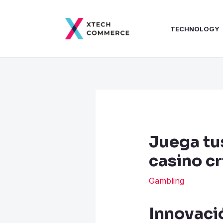
Skip
Post
to
navigation
TECHNOLOGY
content
Juega tus
casino c
Gambling
Innovaci