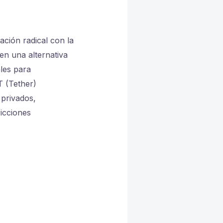
ción radical con la
en una alternativa
ales para
 (Tether)
privados,
icciones