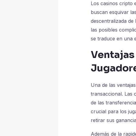
Los casinos cripto
buscan esquivar las
descentralizada de 
las posibles compl
se traduce en una e
Ventajas
Jugadore
Una de las ventajas
transaccional. Las
de las transferenci
crucial para los j
retirar sus gananci
Además de la rapide