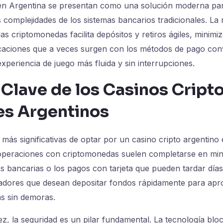
 en Argentina se presentan como una solución moderna par
 complejidades de los sistemas bancarios tradicionales. La
las criptomonedas facilita depósitos y retiros ágiles, minimi
icaciones que a veces surgen con los métodos de pago con
xperiencia de juego más fluida y sin interrupciones.
 Clave de los Casinos Cript
s Argentinos
 más significativas de optar por un casino cripto argentino 
 operaciones con criptomonedas suelen completarse en minu
as bancarias o los pagos con tarjeta que pueden tardar días
ugadores que desean depositar fondos rápidamente para apr
as sin demoras.
z, la seguridad es un pilar fundamental. La tecnología bl