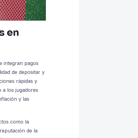
s en
ue integran pagos
lidad de depositar y
ciones rápidas y
e a los jugadores
flación y las
ctos como la
 reputación de la