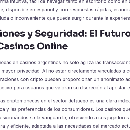
ma intuitiva, fácil de navegar tanto en escritorio como en d
nte, disponible en español y con respuestas rápidas, es ind
duda o inconveniente que pueda surgir durante la experienc
ones y Seguridad: El Futuro
Casinos Online
edas en casinos argentinos no solo agiliza las transaccion
 mayor privacidad. Al no estar directamente vinculadas a 
eraciones con cripto pueden proporcionar un anonimato adi
activo para usuarios que valoran su discreción al apostar e
las criptomonedas en el sector del juego es una clara indic
ca y las preferencias de los consumidores. Los casinos qu
osicionándose a la vanguardia, ofreciendo a sus jugadores
 y eficiente, adaptada a las necesidades del mercado actu