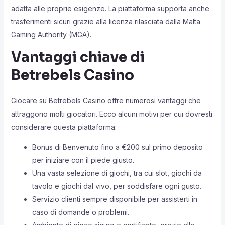
adatta alle proprie esigenze. La piattaforma supporta anche
trasferimenti sicuri grazie alla licenza rilasciata dalla Malta
Gaming Authority (MGA).
Vantaggi chiave di
Betrebels Casino
Giocare su Betrebels Casino offre numerosi vantaggi che
attraggono molti giocatori. Ecco alcuni motivi per cui dovresti
considerare questa piattaforma:
Bonus di Benvenuto fino a €200 sul primo deposito
per iniziare con il piede giusto.
Una vasta selezione di giochi, tra cui slot, giochi da
tavolo e giochi dal vivo, per soddisfare ogni gusto.
Servizio clienti sempre disponibile per assisterti in
caso di domande o problemi.