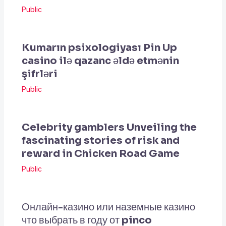
Public
Kumarın psixologiyası Pin Up
casino ilə qazanc əldə etmənin
şifrləri
Public
Celebrity gamblers Unveiling the
fascinating stories of risk and
reward in Chicken Road Game
Public
Онлайн-казино или наземные казино
что выбрать в году от pinco