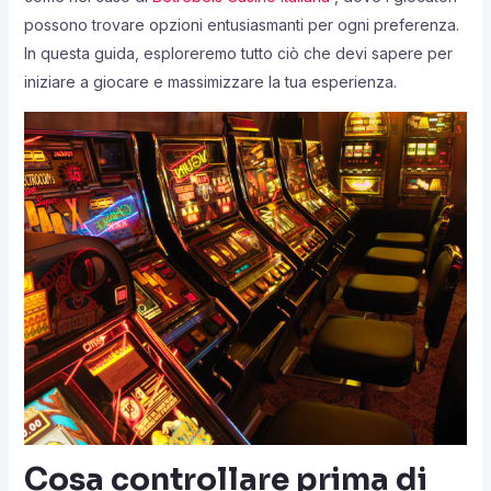
possono trovare opzioni entusiasmanti per ogni preferenza.
In questa guida, esploreremo tutto ciò che devi sapere per
iniziare a giocare e massimizzare la tua esperienza.
Cosa controllare prima di