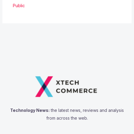
Public
Technology News:
the latest news, reviews and analysis
from across the web.