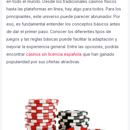
en todo el mundo. Desde los tradicionales casinos físicos
hasta las plataformas en línea, hay algo para todos. Para los
principiantes, este universo puede parecer abrumador. Por
eso, es fundamental entender los conceptos básicos antes
de dar el primer paso. Conocer los diferentes tipos de
juegos y las reglas básicas puede facilitar la adaptación y
mejorar la experiencia general. Entre las opciones, podrás
encontrar
casinos sin licencia española
que han ganado
popularidad por sus ofertas atractivas.