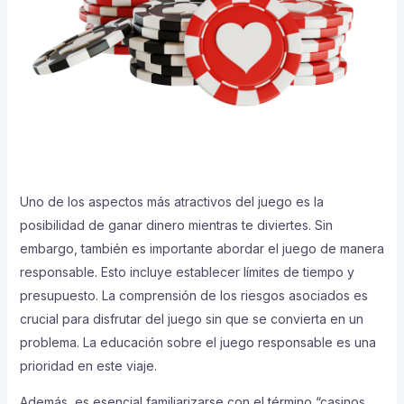
Uno de los aspectos más atractivos del juego es la
posibilidad de ganar dinero mientras te diviertes. Sin
embargo, también es importante abordar el juego de manera
responsable. Esto incluye establecer límites de tiempo y
presupuesto. La comprensión de los riesgos asociados es
crucial para disfrutar del juego sin que se convierta en un
problema. La educación sobre el juego responsable es una
prioridad en este viaje.
Además, es esencial familiarizarse con el término “casinos