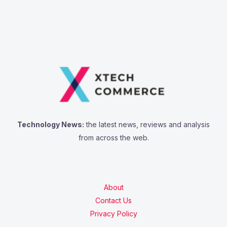
Technology News:
the latest news, reviews and analysis
from across the web.
About
Contact Us
Privacy Policy