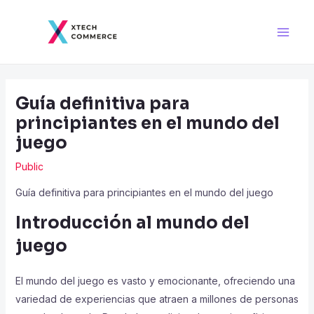
Skip
Post
Main
to
navigation
Men
content
Guía definitiva para
principiantes en el mundo del
juego
Public
Guía definitiva para principiantes en el mundo del juego
Introducción al mundo del
juego
El mundo del juego es vasto y emocionante, ofreciendo una
variedad de experiencias que atraen a millones de personas