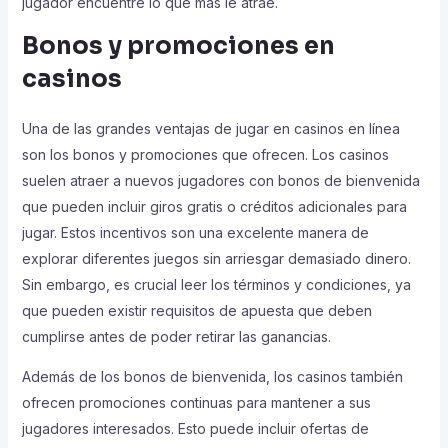
jugador encuentre lo que más le atrae.
Bonos y promociones en
casinos
Una de las grandes ventajas de jugar en casinos en línea
son los bonos y promociones que ofrecen. Los casinos
suelen atraer a nuevos jugadores con bonos de bienvenida
que pueden incluir giros gratis o créditos adicionales para
jugar. Estos incentivos son una excelente manera de
explorar diferentes juegos sin arriesgar demasiado dinero.
Sin embargo, es crucial leer los términos y condiciones, ya
que pueden existir requisitos de apuesta que deben
cumplirse antes de poder retirar las ganancias.
Además de los bonos de bienvenida, los casinos también
ofrecen promociones continuas para mantener a sus
jugadores interesados. Esto puede incluir ofertas de