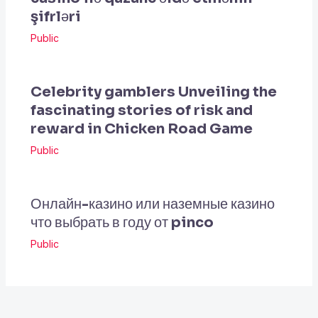
şifrləri
Public
Celebrity gamblers Unveiling the
fascinating stories of risk and
reward in Chicken Road Game
Public
Онлайн-казино или наземные казино
что выбрать в году от pinco
Public