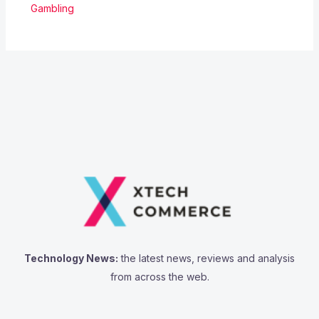
Gambling
Technology News:
the latest news, reviews and analysis
from across the web.