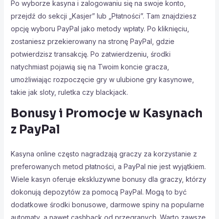
Po wyborze kasyna i zalogowaniu się na swoje konto,
przejdź do sekcji „Kasjer” lub „Płatności”. Tam znajdziesz
opcję wyboru PayPal jako metody wpłaty. Po kliknięciu,
zostaniesz przekierowany na stronę PayPal, gdzie
potwierdzisz transakcję. Po zatwierdzeniu, środki
natychmiast pojawią się na Twoim koncie gracza,
umożliwiając rozpoczęcie gry w ulubione gry kasynowe,
takie jak sloty, ruletka czy blackjack.
Bonusy i Promocje w Kasynach
z PayPal
Kasyna online często nagradzają graczy za korzystanie z
preferowanych metod płatności, a PayPal nie jest wyjątkiem.
Wiele kasyn oferuje ekskluzywne bonusy dla graczy, którzy
dokonują depozytów za pomocą PayPal. Mogą to być
dodatkowe środki bonusowe, darmowe spiny na popularne
automaty, a nawet cashback od przegranych. Warto zawsze