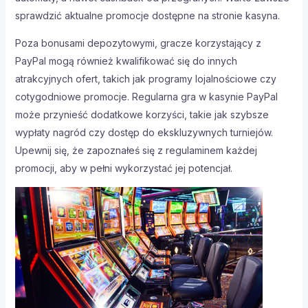
sprawdzić aktualne promocje dostępne na stronie kasyna.
Poza bonusami depozytowymi, gracze korzystający z
PayPal mogą również kwalifikować się do innych
atrakcyjnych ofert, takich jak programy lojalnościowe czy
cotygodniowe promocje. Regularna gra w kasynie PayPal
może przynieść dodatkowe korzyści, takie jak szybsze
wypłaty nagród czy dostęp do ekskluzywnych turniejów.
Upewnij się, że zapoznałeś się z regulaminem każdej
promocji, aby w pełni wykorzystać jej potencjał.