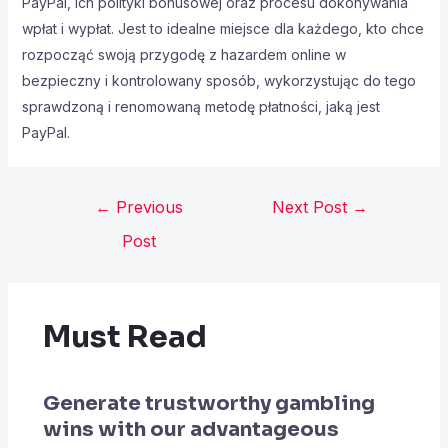
PayPal, ich polityki bonusowej oraz procesu dokonywania
wpłat i wypłat. Jest to idealne miejsce dla każdego, kto chce
rozpocząć swoją przygodę z hazardem online w
bezpieczny i kontrolowany sposób, wykorzystując do tego
sprawdzoną i renomowaną metodę płatności, jaką jest
PayPal.
←
Previous
Next Post
→
Post
Must Read
Generate trustworthy gambling
wins with our advantageous