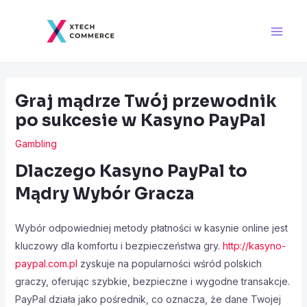
Skip
Post
Main
to
navigation
Men
content
Graj mądrze Twój przewodnik
po sukcesie w Kasyno PayPal
Gambling
Dlaczego Kasyno PayPal to
Mądry Wybór Gracza
Wybór odpowiedniej metody płatności w kasynie online jest
kluczowy dla komfortu i bezpieczeństwa gry.
http://kasyno-
paypal.com.pl
zyskuje na popularności wśród polskich
graczy, oferując szybkie, bezpieczne i wygodne transakcje.
PayPal działa jako pośrednik, co oznacza, że dane Twojej