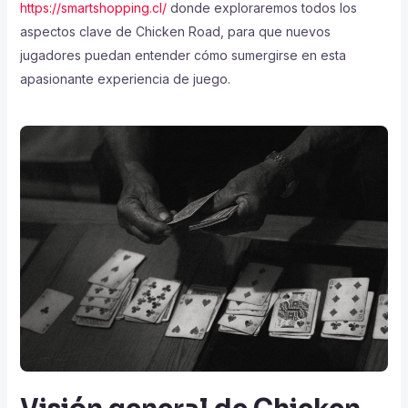
https://smartshopping.cl/
donde exploraremos todos los
aspectos clave de Chicken Road, para que nuevos
jugadores puedan entender cómo sumergirse en esta
apasionante experiencia de juego.