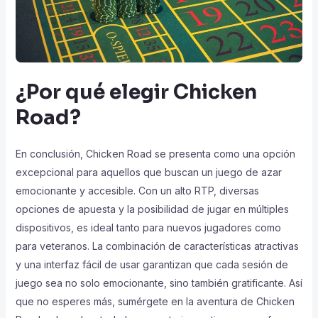
¿Por qué elegir Chicken
Road?
En conclusión, Chicken Road se presenta como una opción
excepcional para aquellos que buscan un juego de azar
emocionante y accesible. Con un alto RTP, diversas
opciones de apuesta y la posibilidad de jugar en múltiples
dispositivos, es ideal tanto para nuevos jugadores como
para veteranos. La combinación de características atractivas
y una interfaz fácil de usar garantizan que cada sesión de
juego sea no solo emocionante, sino también gratificante. Así
que no esperes más, sumérgete en la aventura de Chicken