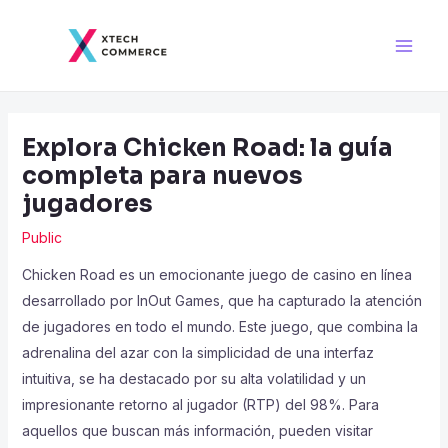
Skip
Post
Main
to
navigation
Men
content
Explora Chicken Road: la guía
completa para nuevos
jugadores
Public
Chicken Road es un emocionante juego de casino en línea
desarrollado por InOut Games, que ha capturado la atención
de jugadores en todo el mundo. Este juego, que combina la
adrenalina del azar con la simplicidad de una interfaz
intuitiva, se ha destacado por su alta volatilidad y un
impresionante retorno al jugador (RTP) del 98%. Para
aquellos que buscan más información, pueden visitar