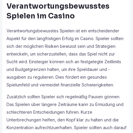
Verantwortungsbewusstes
Spielen im Casino
Verantwortungsbewusstes Spielen ist ein entscheidender
Aspekt für den langfristigen Erfolg im Casino. Spieler sollten
sich der möglichen Risiken bewusst sein und Strategien
entwickeln, um sicherzustellen, dass das Spiel nicht zur
Sucht wird. Einsteiger können sich an festgelegte Zeitlimits
und Budgetgrenzen halten, um ihre Spieldauer und -
ausgaben zu regulieren. Dies fördert ein gesundes
Spielumfeld und vermeidet finanzielle Schwierigkeiten.
Zusätzlich sollten Spieler sich regelmäßig Pausen gönnen.
Das Spielen über längere Zeiträume kann zu Ermüdung und
schlechteren Entscheidungen führen. Kurze
Unterbrechungen helfen, den Kopf klar zu halten und die
Konzentration aufrechtzuerhalten. Spieler sollten auch darauf