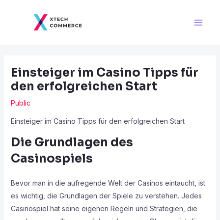
Skip
Post
Main
to
navigation
Men
content
Einsteiger im Casino Tipps für
den erfolgreichen Start
Public
Einsteiger im Casino Tipps für den erfolgreichen Start
Die Grundlagen des
Casinospiels
Bevor man in die aufregende Welt der Casinos eintaucht, ist
es wichtig, die Grundlagen der Spiele zu verstehen. Jedes
Casinospiel hat seine eigenen Regeln und Strategien, die