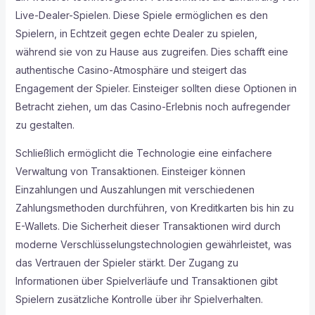
Live-Dealer-Spielen. Diese Spiele ermöglichen es den
Spielern, in Echtzeit gegen echte Dealer zu spielen,
während sie von zu Hause aus zugreifen. Dies schafft eine
authentische Casino-Atmosphäre und steigert das
Engagement der Spieler. Einsteiger sollten diese Optionen in
Betracht ziehen, um das Casino-Erlebnis noch aufregender
zu gestalten.
Schließlich ermöglicht die Technologie eine einfachere
Verwaltung von Transaktionen. Einsteiger können
Einzahlungen und Auszahlungen mit verschiedenen
Zahlungsmethoden durchführen, von Kreditkarten bis hin zu
E-Wallets. Die Sicherheit dieser Transaktionen wird durch
moderne Verschlüsselungstechnologien gewährleistet, was
das Vertrauen der Spieler stärkt. Der Zugang zu
Informationen über Spielverläufe und Transaktionen gibt
Spielern zusätzliche Kontrolle über ihr Spielverhalten.