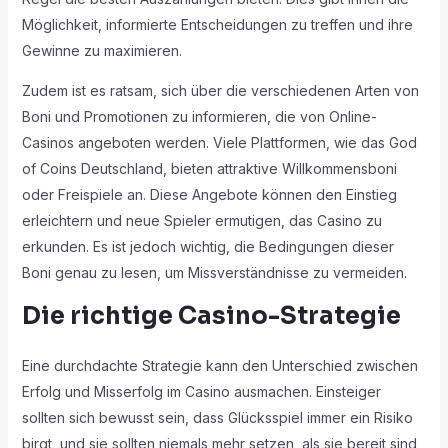
Möglichkeit, informierte Entscheidungen zu treffen und ihre
Gewinne zu maximieren.
Zudem ist es ratsam, sich über die verschiedenen Arten von
Boni und Promotionen zu informieren, die von Online-
Casinos angeboten werden. Viele Plattformen, wie das God
of Coins Deutschland, bieten attraktive Willkommensboni
oder Freispiele an. Diese Angebote können den Einstieg
erleichtern und neue Spieler ermutigen, das Casino zu
erkunden. Es ist jedoch wichtig, die Bedingungen dieser
Boni genau zu lesen, um Missverständnisse zu vermeiden.
Die richtige Casino-Strategie
Eine durchdachte Strategie kann den Unterschied zwischen
Erfolg und Misserfolg im Casino ausmachen. Einsteiger
sollten sich bewusst sein, dass Glücksspiel immer ein Risiko
birgt, und sie sollten niemals mehr setzen, als sie bereit sind