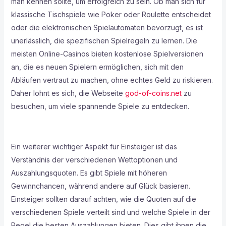
man kennen sollte, um erfolgreich zu sein. Ob man sich für
klassische Tischspiele wie Poker oder Roulette entscheidet
oder die elektronischen Spielautomaten bevorzugt, es ist
unerlässlich, die spezifischen Spielregeln zu lernen. Die
meisten Online-Casinos bieten kostenlose Spielversionen
an, die es neuen Spielern ermöglichen, sich mit den
Abläufen vertraut zu machen, ohne echtes Geld zu riskieren.
Daher lohnt es sich, die Webseite
god-of-coins.net
zu
besuchen, um viele spannende Spiele zu entdecken.
Ein weiterer wichtiger Aspekt für Einsteiger ist das
Verständnis der verschiedenen Wettoptionen und
Auszahlungsquoten. Es gibt Spiele mit höheren
Gewinnchancen, während andere auf Glück basieren.
Einsteiger sollten darauf achten, wie die Quoten auf die
verschiedenen Spiele verteilt sind und welche Spiele in der
Regel die besten Auszahlungen bieten. Dies gibt ihnen die