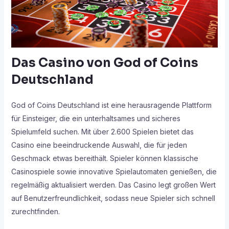
Das Casino von God of Coins
Deutschland
God of Coins Deutschland ist eine herausragende Plattform
für Einsteiger, die ein unterhaltsames und sicheres
Spielumfeld suchen. Mit über 2.600 Spielen bietet das
Casino eine beeindruckende Auswahl, die für jeden
Geschmack etwas bereithält. Spieler können klassische
Casinospiele sowie innovative Spielautomaten genießen, die
regelmäßig aktualisiert werden. Das Casino legt großen Wert
auf Benutzerfreundlichkeit, sodass neue Spieler sich schnell
zurechtfinden.