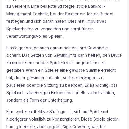
zu verlieren. Eine beliebte Strategie ist die Bankroll-
Management-Technik, bei der Spieler ein festes Budget
festlegen und sich daran halten. Dies hilft, impulsives
Spielverhalten zu vermeiden und sorgt für ein
verantwortungsvolles Spielen.
Einsteiger sollten auch darauf achten, ihre Gewinne zu
sichern. Das Setzen von Gewinnlimits kann helfen, den Druck
zu minimieren und das Spielerlebnis angenehmer zu
gestalten. Wenn ein Spieler eine gewisse Summe erreicht
hat, die er gewinnen möchte, sollte er erwägen, zu
pausieren oder die Sitzung zu beenden. Es ist wichtig, das
Spiel nicht als einzigen Einkommensquelle zu betrachten,
sondern als Form der Unterhaltung.
Eine weitere effektive Strategie ist, sich auf Spiele mit
niedrigerer Volatilität zu konzentrieren. Diese Spiele bieten
häufig kleinere, aber regelmäßige Gewinne, was für