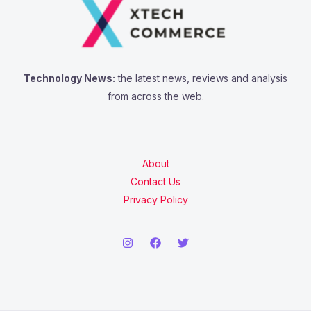
Technology News:
the latest news, reviews and analysis
from across the web.
About
Contact Us
Privacy Policy