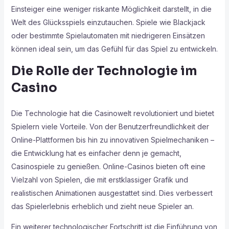
Einsteiger eine weniger riskante Möglichkeit darstellt, in die
Welt des Glücksspiels einzutauchen. Spiele wie Blackjack
oder bestimmte Spielautomaten mit niedrigeren Einsätzen
können ideal sein, um das Gefühl für das Spiel zu entwickeln.
Die Rolle der Technologie im
Casino
Die Technologie hat die Casinowelt revolutioniert und bietet
Spielern viele Vorteile. Von der Benutzerfreundlichkeit der
Online-Plattformen bis hin zu innovativen Spielmechaniken –
die Entwicklung hat es einfacher denn je gemacht,
Casinospiele zu genießen. Online-Casinos bieten oft eine
Vielzahl von Spielen, die mit erstklassiger Grafik und
realistischen Animationen ausgestattet sind. Dies verbessert
das Spielerlebnis erheblich und zieht neue Spieler an.
Ein weiterer technologischer Fortschritt ist die Einführung von