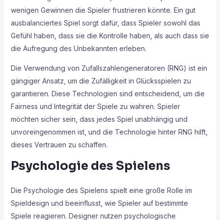
wenigen Gewinnen die Spieler frustrieren könnte. Ein gut
ausbalanciertes Spiel sorgt dafür, dass Spieler sowohl das
Gefühl haben, dass sie die Kontrolle haben, als auch dass sie
die Aufregung des Unbekannten erleben.
Die Verwendung von Zufallszahlengeneratoren (RNG) ist ein
gängiger Ansatz, um die Zufälligkeit in Glücksspielen zu
garantieren. Diese Technologien sind entscheidend, um die
Fairness und Integrität der Spiele zu wahren. Spieler
möchten sicher sein, dass jedes Spiel unabhängig und
unvoreingenommen ist, und die Technologie hinter RNG hilft,
dieses Vertrauen zu schaffen.
Psychologie des Spielens
Die Psychologie des Spielens spielt eine große Rolle im
Spieldesign und beeinflusst, wie Spieler auf bestimmte
Spiele reagieren. Designer nutzen psychologische