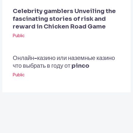
Celebrity gamblers Unveiling the
fascinating stories of risk and
reward in Chicken Road Game
Public
Онлайн-казино или наземные казино
что выбрать в году от pinco
Public