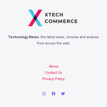
Technology News:
the latest news, reviews and analysis
from across the web.
About
Contact Us
Privacy Policy