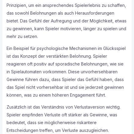
Prinzipien, um ein ansprechendes Spielerlebnis zu schaffen,
das sowohl Belohnungen als auch Herausforderungen
bietet. Das Gefühl der Aufregung und der Möglichkeit, etwas
zu gewinnen, kann Spieler motivieren, länger zu spielen und
mehr zu setzen.
Ein Beispiel für psychologische Mechanismen im Glücksspiel
ist das Konzept der verstärkten Belohnung. Spieler
reagieren oft positiv auf sporadische Belohnungen, wie sie
in Spielautomaten vorkommen. Diese unvorhersehbaren
Gewinne führen dazu, dass Spieler das Gefühl haben, dass
das Spiel nicht vorhersehbar ist und sie jederzeit gewinnen
können, was zu einem höheren Engagement führt.
Zusätzlich ist das Verständnis von Verlustaversion wichtig.
Spieler empfinden Verluste oft stärker als Gewinne, was
bedeutet, dass sie möglicherweise riskantere
Entscheidungen treffen, um Verluste auszugleichen.