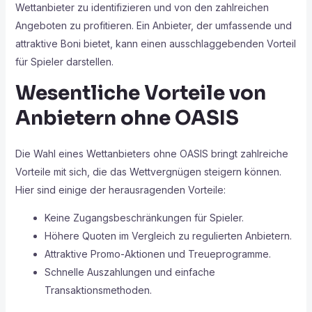
Wettanbieter zu identifizieren und von den zahlreichen
Angeboten zu profitieren. Ein Anbieter, der umfassende und
attraktive Boni bietet, kann einen ausschlaggebenden Vorteil
für Spieler darstellen.
Wesentliche Vorteile von
Anbietern ohne OASIS
Die Wahl eines Wettanbieters ohne OASIS bringt zahlreiche
Vorteile mit sich, die das Wettvergnügen steigern können.
Hier sind einige der herausragenden Vorteile:
Keine Zugangsbeschränkungen für Spieler.
Höhere Quoten im Vergleich zu regulierten Anbietern.
Attraktive Promo-Aktionen und Treueprogramme.
Schnelle Auszahlungen und einfache
Transaktionsmethoden.