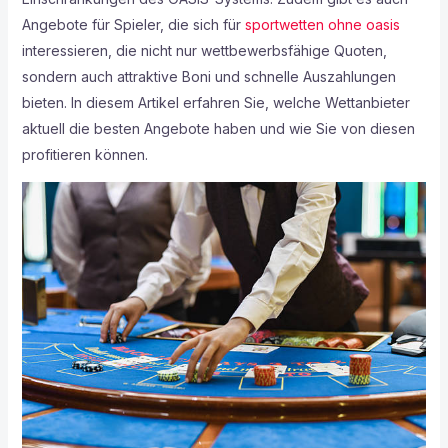
Angebote für Spieler, die sich für
sportwetten ohne oasis
interessieren, die nicht nur wettbewerbsfähige Quoten,
sondern auch attraktive Boni und schnelle Auszahlungen
bieten. In diesem Artikel erfahren Sie, welche Wettanbieter
aktuell die besten Angebote haben und wie Sie von diesen
profitieren können.