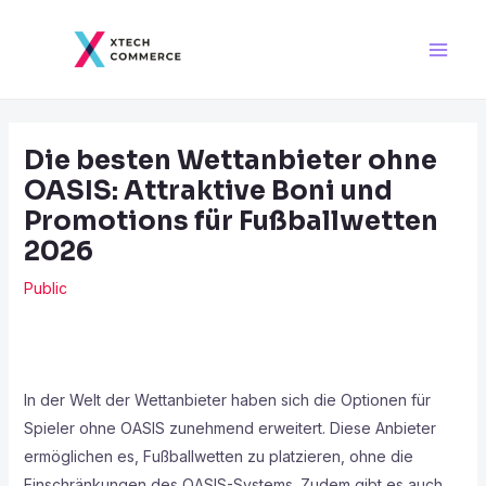
Skip
Post
Main
to
navigation
Men
content
Die besten Wettanbieter ohne
OASIS: Attraktive Boni und
Promotions für Fußballwetten
2026
Public
In der Welt der Wettanbieter haben sich die Optionen für
Spieler ohne OASIS zunehmend erweitert. Diese Anbieter
ermöglichen es, Fußballwetten zu platzieren, ohne die
Einschränkungen des OASIS-Systems. Zudem gibt es auch