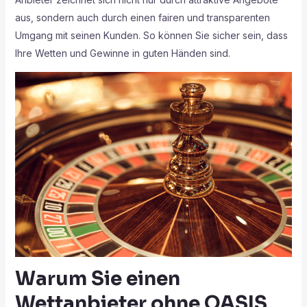
aus, sondern auch durch einen fairen und transparenten
Umgang mit seinen Kunden. So können Sie sicher sein, dass
Ihre Wetten und Gewinne in guten Händen sind.
Warum Sie einen
Wettanbieter ohne OASIS