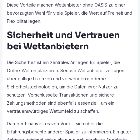
Diese Vorteile machen Wettanbieter ohne OASIS zu einer
bevorzugten Wahl für viele Spieler, die Wert auf Freiheit und
Flexibilität legen.
Sicherheit und Vertrauen
bei Wettanbietern
Die Sicherheit ist ein zentrales Anliegen für Spieler, die
Online-Wetten platzieren. Seriöse Wettanbieter verfügen
über gültige Lizenzen und verwenden moderne
Sicherheitstechnologien, um die Daten ihrer Nutzer zu
schützen. Verschlüsselte Transaktionen und sichere
Zahlungsmethoden sind ebenfalls essenziell, um ein
vertrauenswürdiges Wettumfeld zu schaffen.
Darüber hinaus ist es von Vorteil, sich über die
Erfahrungsberichte anderer Spieler zu informieren. Ein guter
Anbieter zeichnet sich nicht nur durch attraktive Angebote