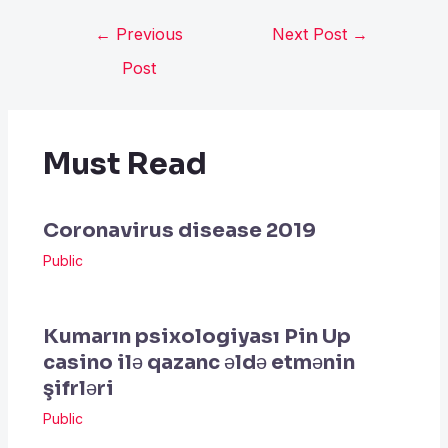
←
Previous
Next Post
→
Post
Must Read
Coronavirus disease 2019
Public
Kumarın psixologiyası Pin Up
casino ilə qazanc əldə etmənin
şifrləri
Public