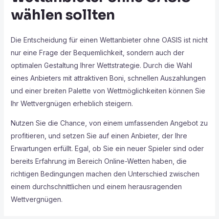
wählen sollten
Die Entscheidung für einen Wettanbieter ohne OASIS ist nicht
nur eine Frage der Bequemlichkeit, sondern auch der
optimalen Gestaltung Ihrer Wettstrategie. Durch die Wahl
eines Anbieters mit attraktiven Boni, schnellen Auszahlungen
und einer breiten Palette von Wettmöglichkeiten können Sie
Ihr Wettvergnügen erheblich steigern.
Nutzen Sie die Chance, von einem umfassenden Angebot zu
profitieren, und setzen Sie auf einen Anbieter, der Ihre
Erwartungen erfüllt. Egal, ob Sie ein neuer Spieler sind oder
bereits Erfahrung im Bereich Online-Wetten haben, die
richtigen Bedingungen machen den Unterschied zwischen
einem durchschnittlichen und einem herausragenden
Wettvergnügen.