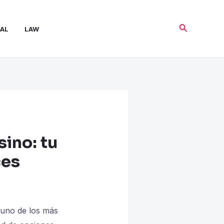
Search
AL
LAW
ino: tu
ces
 uno de los más