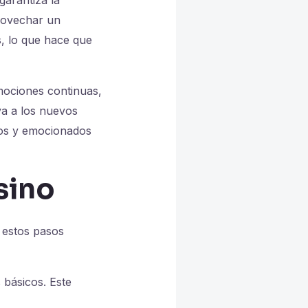
provechar un
s, lo que hace que
mociones continuas,
va a los nuevos
dos y emocionados
sino
 estos pasos
 básicos. Este