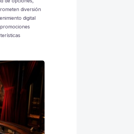
ad de opciones,
rometen diversión
nimiento digital
y promociones
erísticas