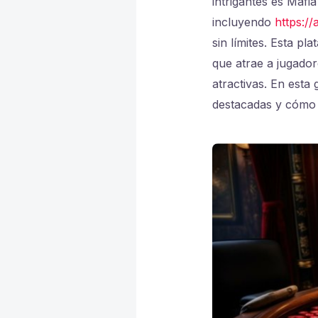
intrigantes es Mafi
incluyendo
https://
sin límites. Esta pl
que atrae a jugado
atractivas. En esta
destacadas y cómo 