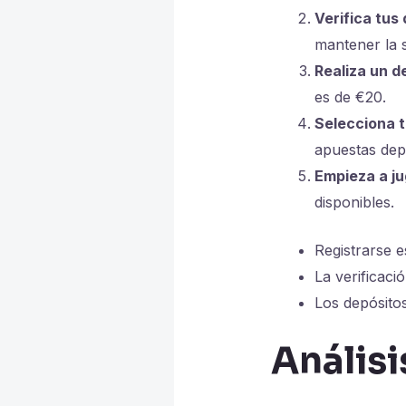
Verifica tus 
mantener la 
Realiza un d
es de €20.
Selecciona t
apuestas dep
Empieza a ju
disponibles.
Registrarse e
La verificaci
Los depósitos
Análisi