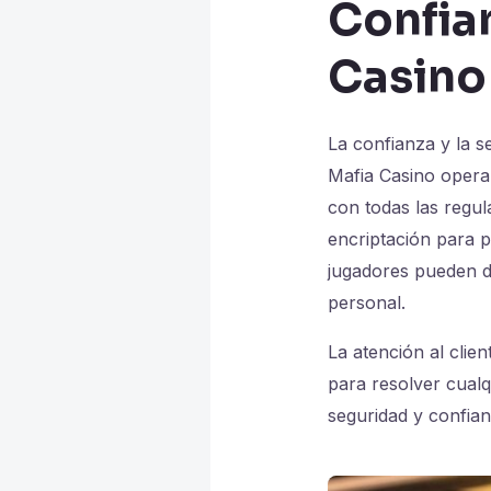
Confia
Casino
La confianza y la s
Mafia Casino opera 
con todas las regu
encriptación para pr
jugadores pueden di
personal.
La atención al clie
para resolver cual
seguridad y confian