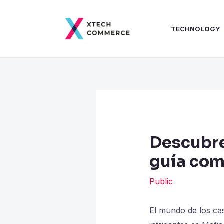
Skip
Post
to
navigation
TECHNOLOGY
content
Descubre 
guía com
Public
El mundo de los ca