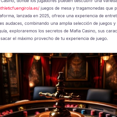
a Casino, donde los jugadores pueden descubrir una varied
athleticfuengirola.es/
juegos de mesa y tragamonedas que p
ataforma, lanzada en 2025, ofrece una experiencia de entrete
res audaces, combinando una amplia selección de juegos 
 guía, exploraremos los secretos de Mafia Casino, sus caract
sacar el máximo provecho de tu experiencia de juego.