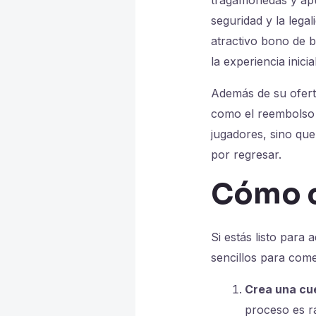
seguridad y la leg
atractivo bono de 
la experiencia inic
Además de su ofert
como el reembolso 
jugadores, sino qu
por regresar.
Cómo c
Si estás listo para
sencillos para come
Crea una cu
proceso es rá