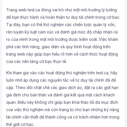
Trang web test.ca đóng vai trò như một môi trường lý tưởng
để bạn thực hành và hoàn thiện tư duy tài chính trong cờ bạc.
Tại đây, bạn có thể thử nghiệm các chiến lược quản lý vốn,
rèn luyện kỷ luật cảm xúc và đánh giá mức độ chấp nhận rủi
ro của mình trong một môi trường được kiểm soát. Việc khám
phá các tính năng, giao diện và quy trình hoạt động trên
trang web này giúp bạn hiểu rõ hơn về cách thức hoạt động
của các nền tảng cờ bạc thực tế.
Khi tham gia vào các hoạt động thử nghiệm trên test.ca, hãy
luôn nhớ áp dụng các nguyên tắc về tư duy tài chính đã đề
cập. Theo dõi chặt chẽ các giao dịch ảo, đặt ra các giới hạn
giả định cho bản thân và đánh giá kết quả một cách khách
quan. Điều này không chỉ giúp bạn khai thác tối đa mục đích
của việc thử nghiệm mà còn trang bị cho bạn những kỹ năng
tài chính cần thiết để thành công và có trách nhiệm hơn trong
thế giới cờ bạc.