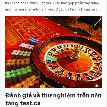
tính năng hoặc chiến lược mới. Điều này góp phần xây dựng
một mối quan hệ lành mạnh với cờ bạc và tài chính của bạn.
Đánh giá và thử nghiệm trên nền
tảng test.ca