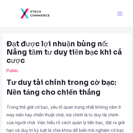
Skip
Post
Main
to
navigation
Men
content
Đạt được lợi nhuận bùng nổ:
Nâng tầm tư duy tiền bạc khi cá
cược
Public
Tư duy tài chính trong cờ bạc:
Nền tảng cho chiến thắng
Trong thế giới cờ bạc, yếu tố quan trọng nhất không nằm ở
may mắn hay chiến thuật chơi, mà chính là tư duy tài chính
của người chơi. Việc hiểu rõ cách quản lý tiền bạc, đặt ra giới
hạn và duy trì kỷ luật là chìa khóa để biến trải nghiệm cờ bạc