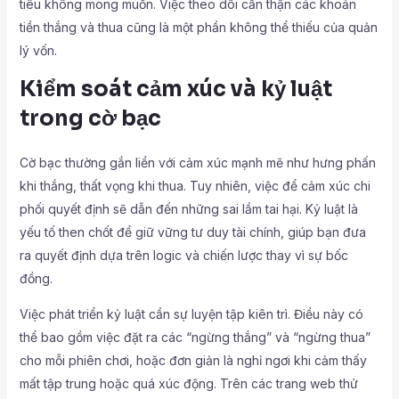
tiêu không mong muốn. Việc theo dõi cẩn thận các khoản
tiền thắng và thua cũng là một phần không thể thiếu của quản
lý vốn.
Kiểm soát cảm xúc và kỷ luật
trong cờ bạc
Cờ bạc thường gắn liền với cảm xúc mạnh mẽ như hưng phấn
khi thắng, thất vọng khi thua. Tuy nhiên, việc để cảm xúc chi
phối quyết định sẽ dẫn đến những sai lầm tai hại. Kỷ luật là
yếu tố then chốt để giữ vững tư duy tài chính, giúp bạn đưa
ra quyết định dựa trên logic và chiến lược thay vì sự bốc
đồng.
Việc phát triển kỷ luật cần sự luyện tập kiên trì. Điều này có
thể bao gồm việc đặt ra các “ngừng thắng” và “ngừng thua”
cho mỗi phiên chơi, hoặc đơn giản là nghỉ ngơi khi cảm thấy
mất tập trung hoặc quá xúc động. Trên các trang web thử