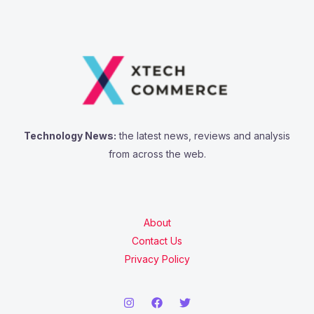
Technology News:
the latest news, reviews and analysis
from across the web.
About
Contact Us
Privacy Policy