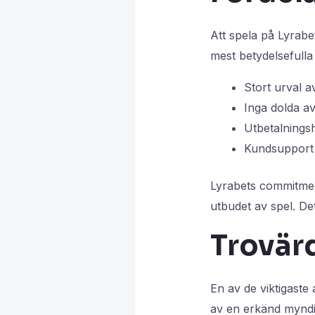
Att spela på Lyrabe
mest betydelsefulla
Stort urval a
Inga dolda av
Utbetalningsh
Kundsupport d
Lyrabets commitment
utbudet av spel. Det
Trovär
En av de viktigaste
av en erkänd myndigh