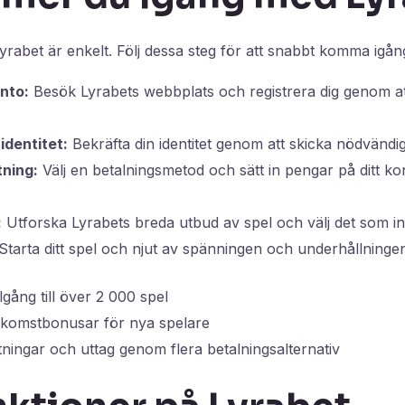
Lyrabet är enkelt. Följ dessa steg för att snabbt komma igån
nto:
Besök Lyrabets webbplats och registrera dig genom att 
 identitet:
Bekräfta din identitet genom att skicka nödvändi
tning:
Välj en betalningsmetod och sätt in pengar på ditt kon
:
Utforska Lyrabets breda utbud av spel och välj det som in
Starta ditt spel och njut av spänningen och underhållninge
lgång till över 2 000 spel
komstbonusar för nya spelare
tningar och uttag genom flera betalningsalternativ