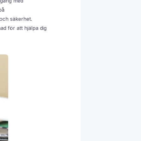
 igång med
på
r och säkerhet.
d för att hjälpa dig