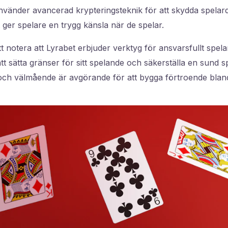
nvänder avancerad krypteringsteknik för att skydda spelard
t ger spelare en trygg känsla när de spelar.
t notera att Lyrabet erbjuder verktyg för ansvarsfullt spela
att sätta gränser för sitt spelande och säkerställa en sund 
och välmående är avgörande för att bygga förtroende bland