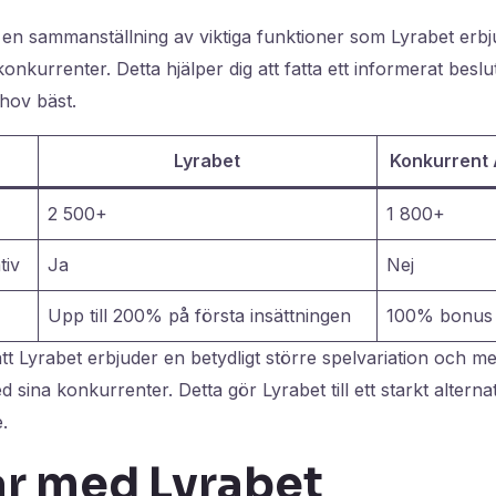
n sammanställning av viktiga funktioner som Lyrabet erbju
nkurrenter. Detta hjälper dig att fatta ett informerat beslut
hov bäst.
Lyrabet
Konkurrent 
2 500+
1 800+
tiv
Ja
Nej
Upp till 200% på första insättningen
100% bonus
tt Lyrabet erbjuder en betydligt större spelvariation och me
sina konkurrenter. Detta gör Lyrabet till ett starkt alterna
.
ar med Lyrabet