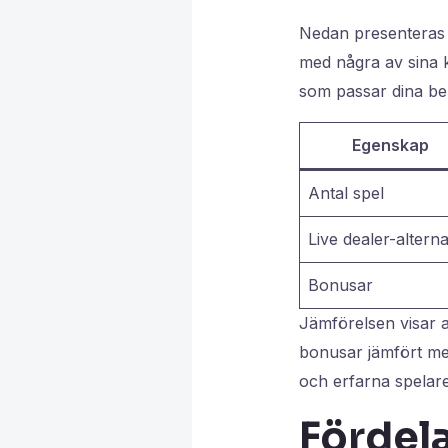
Nedan presenteras e
med några av sina ko
som passar dina be
Egenskap
Antal spel
Live dealer-alterna
Bonusar
Jämförelsen visar a
bonusar jämfört med 
och erfarna spelare
Fördel