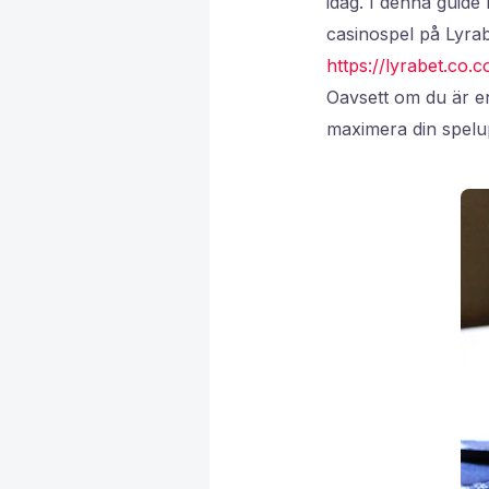
idag. I denna guide
casinospel på Lyra
https://lyrabet.co.c
Oavsett om du är en
maximera din spelu