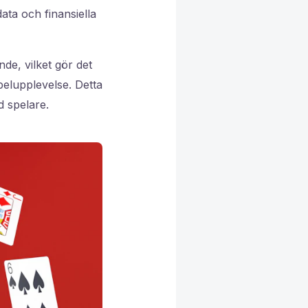
ata och finansiella
nde, vilket gör det
spelupplevelse. Detta
 spelare.