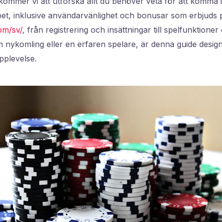
 kommer vi att utforska allt du behöver veta för att komma
bet, inklusive användarvänlighet och bonusar som erbjuds 
om/sv/
, från registrering och insättningar till spelfunktione
 nykomling eller en erfaren spelare, är denna guide designa
pplevelse.