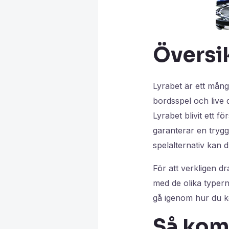
Översik
Lyrabet är ett mångs
bordsspel och live 
Lyrabet blivit ett f
garanterar en tryg
spelalternativ kan 
För att verkligen dr
med de olika typer
gå igenom hur du ko
Så kom